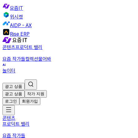
요즘IT
위시켓
AIDP - AX
Rise ERP
콘텐츠
프로덕트 밸리
요즘 작가들
컬렉션
물어봐
놀이터
광고 상품
광고 상품
작가 지원
로그인
회원가입
콘텐츠
프로덕트 밸리
요즘 작가들