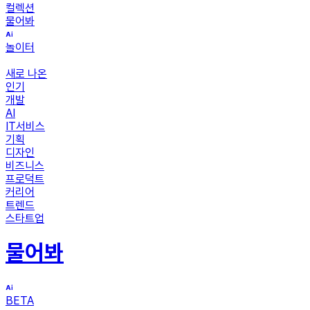
컬렉션
물어봐
놀이터
새로 나온
인기
개발
AI
IT서비스
기획
디자인
비즈니스
프로덕트
커리어
트렌드
스타트업
물어봐
BETA