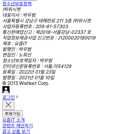
청소년보호정책
㈜위시켓
대표이사 : 박우범
서울특별시 강남구 테헤란로 211 3층 ㈜위시켓
사업자등록번호 : 209-81-57303
통신판매업신고 : 제2018-서울강남-02337 호
직업정보제공사업 신고번호 : J1200020180019
제호 : 요즘IT
발행인 : 박우범
편집인 : 노희선
청소년보호책임자 : 박우범
인터넷신문등록번호 : 서울,아54129
등록일 : 2022년 01월 23일
발행일 : 2021년 01월 10일
© 2013 Wishket Corp.
로그인
회원가입
요즘IT 소개
콘텐츠 제안하기
광고 상품 보기