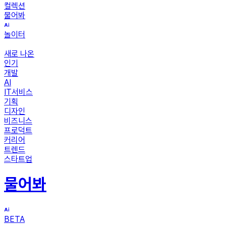
컬렉션
물어봐
놀이터
새로 나온
인기
개발
AI
IT서비스
기획
디자인
비즈니스
프로덕트
커리어
트렌드
스타트업
물어봐
BETA