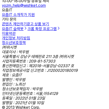
10:00-18:00
주말·공휴일 제외
yozm_help@wishket.com
요즘IT
요즘IT 소개
작가 지원
기타 문의
콘텐츠 제안하기
광고 상품 보기
요즘IT 슬랙봇
크롬 확장 프로그램
이용약관
개인정보 처리방침
청소년보호정책
㈜위시켓
대표이사 : 박우범
서울특별시 강남구 테헤란로 211 3층 ㈜위시켓
사업자등록번호 : 209-81-57303
통신판매업신고 : 제2018-서울강남-02337 호
직업정보제공사업 신고번호 : J1200020180019
제호 : 요즘IT
발행인 : 박우범
편집인 : 노희선
청소년보호책임자 : 박우범
인터넷신문등록번호 : 서울,아54129
등록일 : 2022년 01월 23일
발행일 : 2021년 01월 10일
© 2013 Wishket Corp.