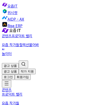
요즘IT
위시켓
AIDP - AX
Rise ERP
콘텐츠
프로덕트 밸리
요즘 작가들
컬렉션
물어봐
놀이터
광고 상품
광고 상품
작가 지원
로그인
회원가입
콘텐츠
프로덕트 밸리
요즘 작가들