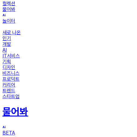
컬렉션
물어봐
놀이터
새로 나온
인기
개발
AI
IT서비스
기획
디자인
비즈니스
프로덕트
커리어
트렌드
스타트업
물어봐
BETA