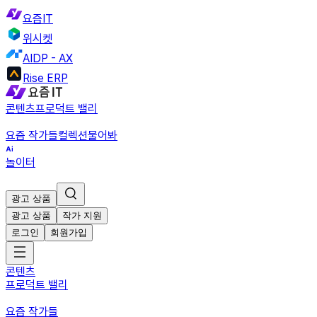
요즘IT
위시켓
AIDP - AX
Rise ERP
콘텐츠
프로덕트 밸리
요즘 작가들
컬렉션
물어봐
놀이터
광고 상품
광고 상품
작가 지원
로그인
회원가입
콘텐츠
프로덕트 밸리
요즘 작가들