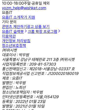
10:00-18:00
주말·공휴일 제외
yozm_help@wishket.com
요즘IT
요즘IT 소개
작가 지원
기타 문의
콘텐츠 제안하기
광고 상품 보기
요즘IT 슬랙봇
크롬 확장 프로그램
이용약관
개인정보 처리방침
청소년보호정책
㈜위시켓
대표이사 : 박우범
서울특별시 강남구 테헤란로 211 3층 ㈜위시켓
사업자등록번호 : 209-81-57303
통신판매업신고 : 제2018-서울강남-02337 호
직업정보제공사업 신고번호 : J1200020180019
제호 : 요즘IT
발행인 : 박우범
편집인 : 노희선
청소년보호책임자 : 박우범
인터넷신문등록번호 : 서울,아54129
등록일 : 2022년 01월 23일
발행일 : 2021년 01월 10일