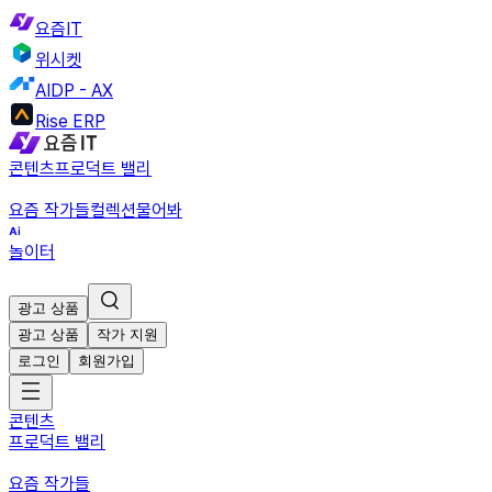
요즘IT
위시켓
AIDP - AX
Rise ERP
콘텐츠
프로덕트 밸리
요즘 작가들
컬렉션
물어봐
놀이터
광고 상품
광고 상품
작가 지원
로그인
회원가입
콘텐츠
프로덕트 밸리
요즘 작가들