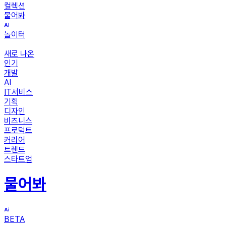
컬렉션
물어봐
놀이터
새로 나온
인기
개발
AI
IT서비스
기획
디자인
비즈니스
프로덕트
커리어
트렌드
스타트업
물어봐
BETA