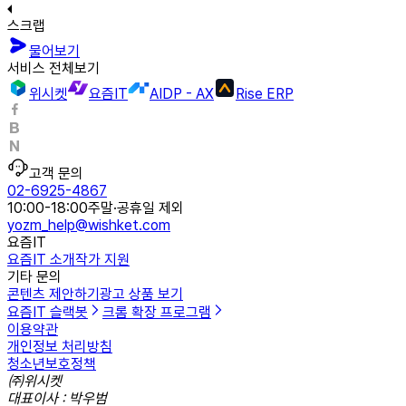
스크랩
물어보기
서비스 전체보기
위시켓
요즘IT
AIDP - AX
Rise ERP
고객 문의
02-6925-4867
10:00-18:00
주말·공휴일 제외
yozm_help@wishket.com
요즘IT
요즘IT 소개
작가 지원
기타 문의
콘텐츠 제안하기
광고 상품 보기
요즘IT 슬랙봇
크롬 확장 프로그램
이용약관
개인정보 처리방침
청소년보호정책
㈜위시켓
대표이사 : 박우범