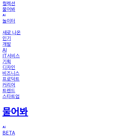
컬렉션
물어봐
놀이터
새로 나온
인기
개발
AI
IT서비스
기획
디자인
비즈니스
프로덕트
커리어
트렌드
스타트업
물어봐
BETA