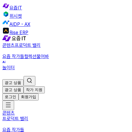
요즘IT
위시켓
AIDP - AX
Rise ERP
콘텐츠
프로덕트 밸리
요즘 작가들
컬렉션
물어봐
놀이터
광고 상품
광고 상품
작가 지원
로그인
회원가입
콘텐츠
프로덕트 밸리
요즘 작가들