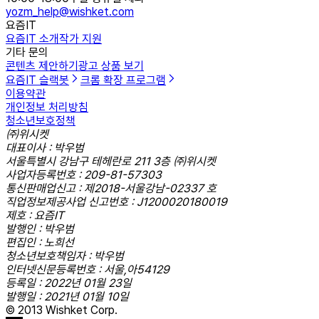
yozm_help@wishket.com
요즘IT
요즘IT 소개
작가 지원
기타 문의
콘텐츠 제안하기
광고 상품 보기
요즘IT 슬랙봇
크롬 확장 프로그램
이용약관
개인정보 처리방침
청소년보호정책
㈜위시켓
대표이사 : 박우범
서울특별시 강남구 테헤란로 211 3층 ㈜위시켓
사업자등록번호 : 209-81-57303
통신판매업신고 : 제2018-서울강남-02337 호
직업정보제공사업 신고번호 : J1200020180019
제호 : 요즘IT
발행인 : 박우범
편집인 : 노희선
청소년보호책임자 : 박우범
인터넷신문등록번호 : 서울,아54129
등록일 : 2022년 01월 23일
발행일 : 2021년 01월 10일
© 2013 Wishket Corp.