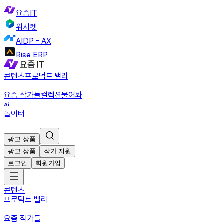
요즘IT
위시켓
AIDP - AX
Rise ERP
콘텐츠
프로덕트 밸리
요즘 작가들
컬렉션
물어봐
놀이터
광고 상품
광고 상품
작가 지원
로그인
회원가입
콘텐츠
프로덕트 밸리
요즘 작가들