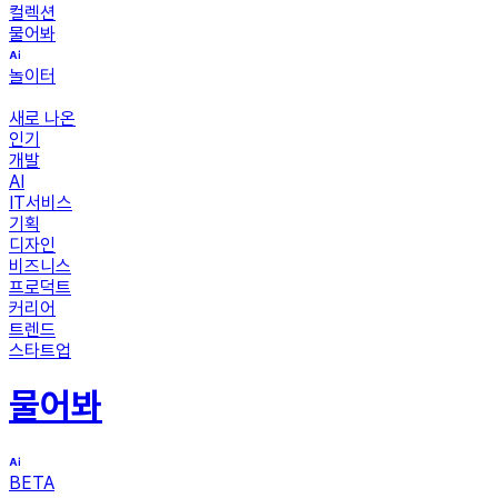
컬렉션
물어봐
놀이터
새로 나온
인기
개발
AI
IT서비스
기획
디자인
비즈니스
프로덕트
커리어
트렌드
스타트업
물어봐
BETA