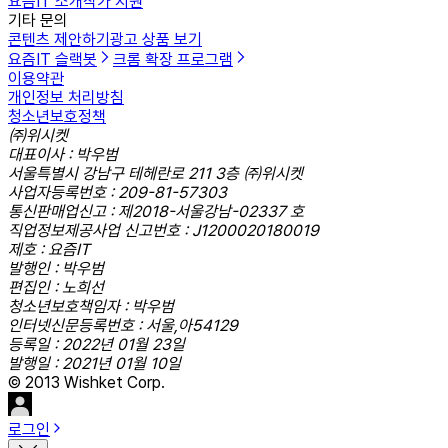
요즘IT 소개
작가 지원
기타 문의
콘텐츠 제안하기
광고 상품 보기
요즘IT 슬랙봇
크롬 확장 프로그램
이용약관
개인정보 처리방침
청소년보호정책
㈜위시켓
대표이사 : 박우범
서울특별시 강남구 테헤란로 211 3층 ㈜위시켓
사업자등록번호 : 209-81-57303
통신판매업신고 : 제2018-서울강남-02337 호
직업정보제공사업 신고번호 : J1200020180019
제호 : 요즘IT
발행인 : 박우범
편집인 : 노희선
청소년보호책임자 : 박우범
인터넷신문등록번호 : 서울,아54129
등록일 : 2022년 01월 23일
발행일 : 2021년 01월 10일
© 2013 Wishket Corp.
로그인