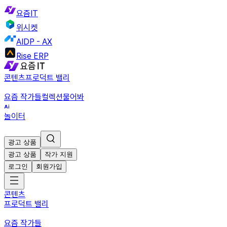
요즘IT
위시켓
AIDP - AX
Rise ERP
콘텐츠
프로덕트 밸리
요즘 작가들
컬렉션
물어봐
놀이터
광고 상품
광고 상품
작가 지원
로그인
회원가입
콘텐츠
프로덕트 밸리
요즘 작가들