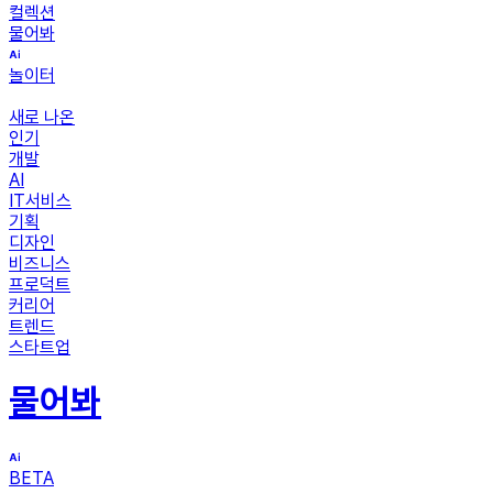
컬렉션
물어봐
놀이터
새로 나온
인기
개발
AI
IT서비스
기획
디자인
비즈니스
프로덕트
커리어
트렌드
스타트업
물어봐
BETA