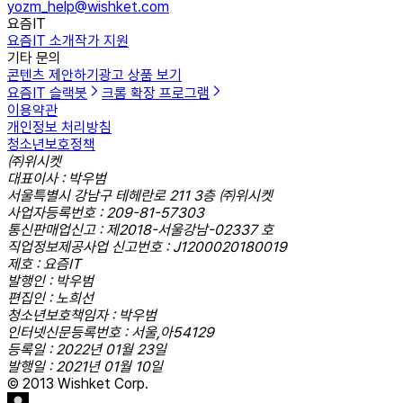
yozm_help@wishket.com
요즘IT
요즘IT 소개
작가 지원
기타 문의
콘텐츠 제안하기
광고 상품 보기
요즘IT 슬랙봇
크롬 확장 프로그램
이용약관
개인정보 처리방침
청소년보호정책
㈜위시켓
대표이사 : 박우범
서울특별시 강남구 테헤란로 211 3층 ㈜위시켓
사업자등록번호 : 209-81-57303
통신판매업신고 : 제2018-서울강남-02337 호
직업정보제공사업 신고번호 : J1200020180019
제호 : 요즘IT
발행인 : 박우범
편집인 : 노희선
청소년보호책임자 : 박우범
인터넷신문등록번호 : 서울,아54129
등록일 : 2022년 01월 23일
발행일 : 2021년 01월 10일
© 2013 Wishket Corp.