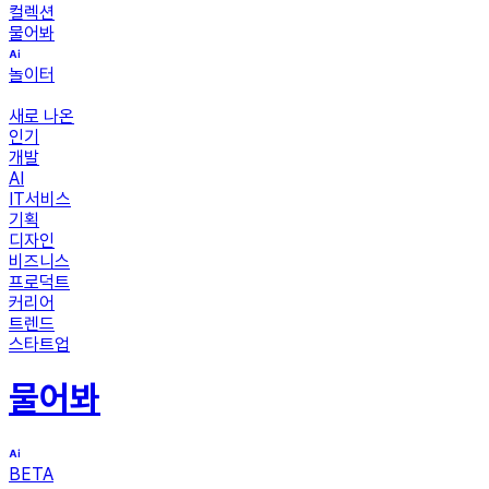
컬렉션
물어봐
놀이터
새로 나온
인기
개발
AI
IT서비스
기획
디자인
비즈니스
프로덕트
커리어
트렌드
스타트업
물어봐
BETA