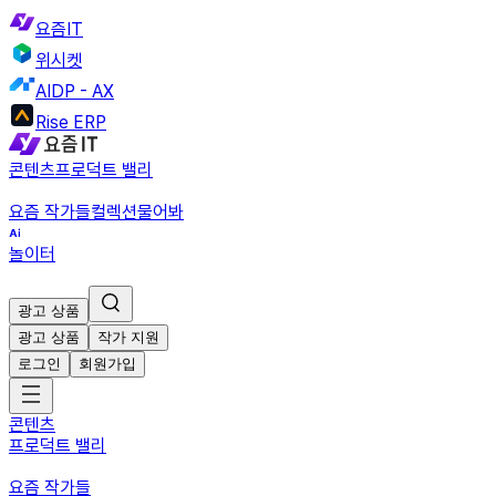
요즘IT
위시켓
AIDP - AX
Rise ERP
콘텐츠
프로덕트 밸리
요즘 작가들
컬렉션
물어봐
놀이터
광고 상품
광고 상품
작가 지원
로그인
회원가입
콘텐츠
프로덕트 밸리
요즘 작가들