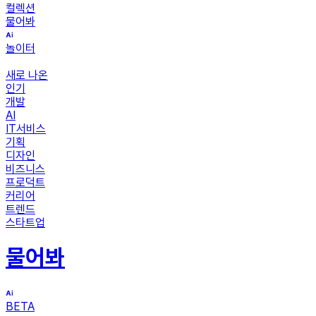
컬렉션
물어봐
놀이터
새로 나온
인기
개발
AI
IT서비스
기획
디자인
비즈니스
프로덕트
커리어
트렌드
스타트업
물어봐
BETA