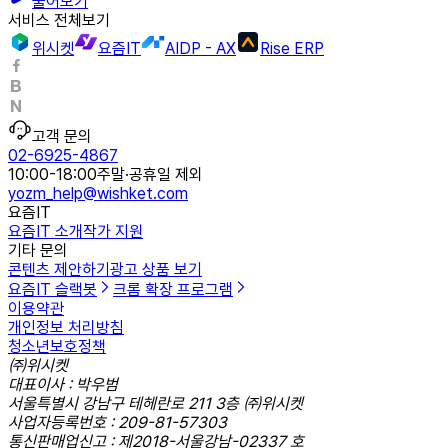
물어보기
서비스 전체보기
위시켓
요즘IT
AIDP - AX
Rise ERP
고객 문의
02-6925-4867
10:00-18:00
주말·공휴일 제외
yozm_help@wishket.com
요즘IT
요즘IT 소개
작가 지원
기타 문의
콘텐츠 제안하기
광고 상품 보기
요즘IT 슬랙봇
크롬 확장 프로그램
이용약관
개인정보 처리방침
청소년보호정책
㈜위시켓
대표이사 : 박우범
서울특별시 강남구 테헤란로 211 3층 ㈜위시켓
사업자등록번호 : 209-81-57303
통신판매업신고 : 제2018-서울강남-02337 호