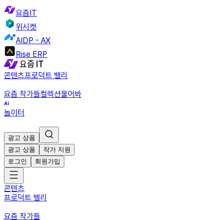
요즘IT
위시켓
AIDP - AX
Rise ERP
콘텐츠
프로덕트 밸리
요즘 작가들
컬렉션
물어봐
놀이터
광고 상품
광고 상품
작가 지원
로그인
회원가입
콘텐츠
프로덕트 밸리
요즘 작가들