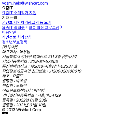
yozm_help@wishket.com
요즘IT
요즘IT 소개
작가 지원
기타 문의
콘텐츠 제안하기
광고 상품 보기
요즘IT 슬랙봇
크롬 확장 프로그램
이용약관
개인정보 처리방침
청소년보호정책
㈜위시켓
대표이사 : 박우범
서울특별시 강남구 테헤란로 211 3층 ㈜위시켓
사업자등록번호 : 209-81-57303
통신판매업신고 : 제2018-서울강남-02337 호
직업정보제공사업 신고번호 : J1200020180019
제호 : 요즘IT
발행인 : 박우범
편집인 : 노희선
청소년보호책임자 : 박우범
인터넷신문등록번호 : 서울,아54129
등록일 : 2022년 01월 23일
발행일 : 2021년 01월 10일
© 2013 Wishket Corp.