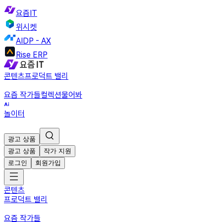
요즘IT
위시켓
AIDP - AX
Rise ERP
콘텐츠
프로덕트 밸리
요즘 작가들
컬렉션
물어봐
놀이터
광고 상품
광고 상품
작가 지원
로그인
회원가입
콘텐츠
프로덕트 밸리
요즘 작가들