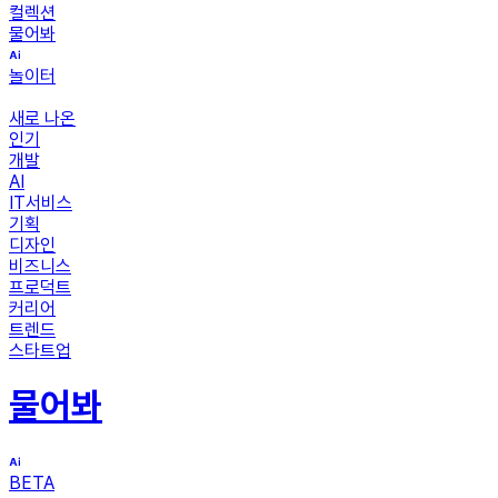
컬렉션
물어봐
놀이터
새로 나온
인기
개발
AI
IT서비스
기획
디자인
비즈니스
프로덕트
커리어
트렌드
스타트업
물어봐
BETA