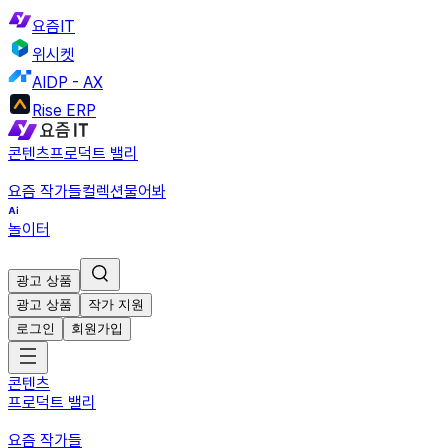
요즘IT
위시켓
AIDP - AX
Rise ERP
콘텐츠
프로덕트 밸리
요즘 작가들
컬렉션
물어봐
놀이터
광고 상품
광고 상품
작가 지원
로그인
회원가입
콘텐츠
프로덕트 밸리
요즘 작가들