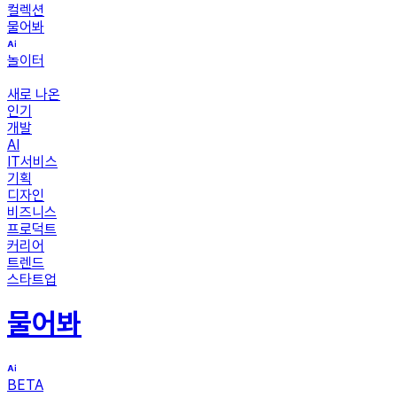
컬렉션
물어봐
놀이터
새로 나온
인기
개발
AI
IT서비스
기획
디자인
비즈니스
프로덕트
커리어
트렌드
스타트업
물어봐
BETA