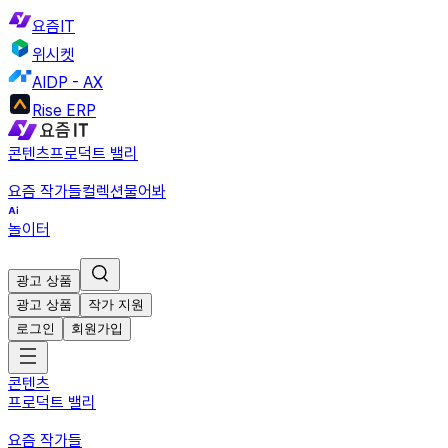
요즘IT
위시켓
AIDP - AX
Rise ERP
콘텐츠
프로덕트 밸리
요즘 작가들
컬렉션
물어봐
놀이터
광고 상품
광고 상품
작가 지원
로그인
회원가입
콘텐츠
프로덕트 밸리
요즘 작가들