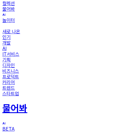
컬렉션
물어봐
놀이터
새로 나온
인기
개발
AI
IT서비스
기획
디자인
비즈니스
프로덕트
커리어
트렌드
스타트업
물어봐
BETA