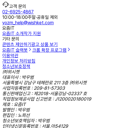
고객 문의
02-6925-4867
10:00-18:00
주말·공휴일 제외
yozm_help@wishket.com
요즘IT
요즘IT 소개
작가 지원
기타 문의
콘텐츠 제안하기
광고 상품 보기
요즘IT 슬랙봇
크롬 확장 프로그램
이용약관
개인정보 처리방침
청소년보호정책
㈜위시켓
대표이사 : 박우범
서울특별시 강남구 테헤란로 211 3층 ㈜위시켓
사업자등록번호 : 209-81-57303
통신판매업신고 : 제2018-서울강남-02337 호
직업정보제공사업 신고번호 : J1200020180019
제호 : 요즘IT
발행인 : 박우범
편집인 : 노희선
청소년보호책임자 : 박우범
인터넷신문등록번호 : 서울,아54129