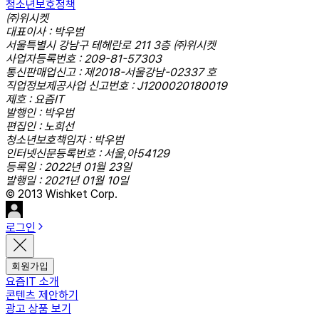
청소년보호정책
㈜위시켓
대표이사 : 박우범
서울특별시 강남구 테헤란로 211 3층 ㈜위시켓
사업자등록번호 : 209-81-57303
통신판매업신고 : 제2018-서울강남-02337 호
직업정보제공사업 신고번호 : J1200020180019
제호 : 요즘IT
발행인 : 박우범
편집인 : 노희선
청소년보호책임자 : 박우범
인터넷신문등록번호 : 서울,아54129
등록일 : 2022년 01월 23일
발행일 : 2021년 01월 10일
© 2013 Wishket Corp.
로그인
회원가입
요즘IT 소개
콘텐츠 제안하기
광고 상품 보기