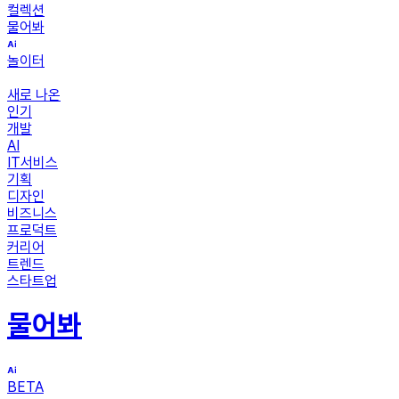
컬렉션
물어봐
놀이터
새로 나온
인기
개발
AI
IT서비스
기획
디자인
비즈니스
프로덕트
커리어
트렌드
스타트업
물어봐
BETA