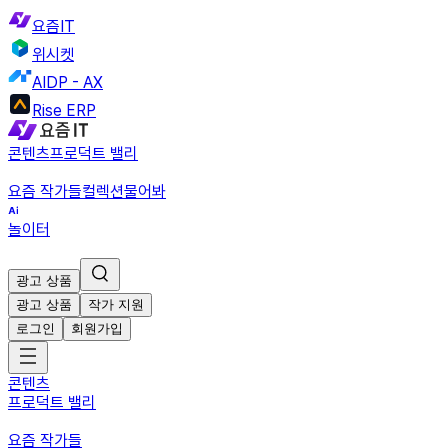
요즘IT
위시켓
AIDP - AX
Rise ERP
콘텐츠
프로덕트 밸리
요즘 작가들
컬렉션
물어봐
놀이터
광고 상품
광고 상품
작가 지원
로그인
회원가입
콘텐츠
프로덕트 밸리
요즘 작가들