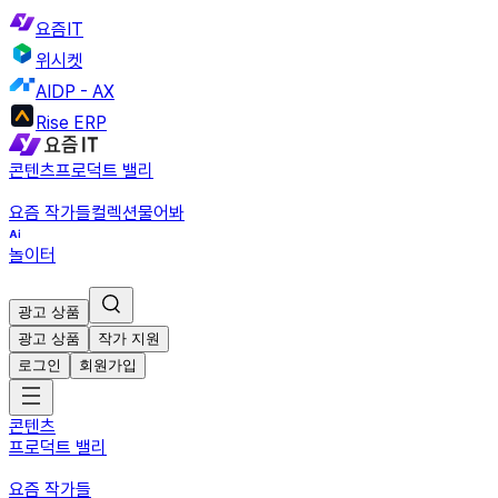
요즘IT
위시켓
AIDP - AX
Rise ERP
콘텐츠
프로덕트 밸리
요즘 작가들
컬렉션
물어봐
놀이터
광고 상품
광고 상품
작가 지원
로그인
회원가입
콘텐츠
프로덕트 밸리
요즘 작가들