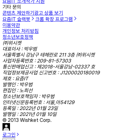
요즘IT 소개
작가 지원
기타 문의
콘텐츠 제안하기
광고 상품 보기
요즘IT 슬랙봇
크롬 확장 프로그램
이용약관
개인정보 처리방침
청소년보호정책
㈜위시켓
대표이사 : 박우범
서울특별시 강남구 테헤란로 211 3층 ㈜위시켓
사업자등록번호 : 209-81-57303
통신판매업신고 : 제2018-서울강남-02337 호
직업정보제공사업 신고번호 : J1200020180019
제호 : 요즘IT
발행인 : 박우범
편집인 : 노희선
청소년보호책임자 : 박우범
인터넷신문등록번호 : 서울,아54129
등록일 : 2022년 01월 23일
발행일 : 2021년 01월 10일
© 2013 Wishket Corp.
로그인