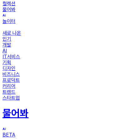
컬렉션
물어봐
놀이터
새로 나온
인기
개발
AI
IT서비스
기획
디자인
비즈니스
프로덕트
커리어
트렌드
스타트업
물어봐
BETA