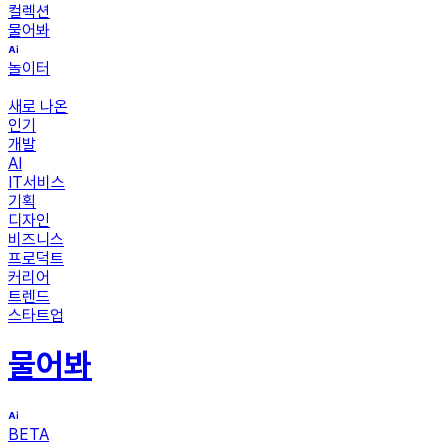
컬렉션
물어봐
놀이터
새로 나온
인기
개발
AI
IT서비스
기획
디자인
비즈니스
프로덕트
커리어
트렌드
스타트업
물어봐
BETA