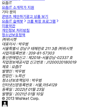
요즘IT
요즘IT 소개
작가 지원
기타 문의
콘텐츠 제안하기
광고 상품 보기
요즘IT 슬랙봇
크롬 확장 프로그램
이용약관
개인정보 처리방침
청소년보호정책
㈜위시켓
대표이사 : 박우범
서울특별시 강남구 테헤란로 211 3층 ㈜위시켓
사업자등록번호 : 209-81-57303
통신판매업신고 : 제2018-서울강남-02337 호
직업정보제공사업 신고번호 : J1200020180019
제호 : 요즘IT
발행인 : 박우범
편집인 : 노희선
청소년보호책임자 : 박우범
인터넷신문등록번호 : 서울,아54129
등록일 : 2022년 01월 23일
발행일 : 2021년 01월 10일
© 2013 Wishket Corp.