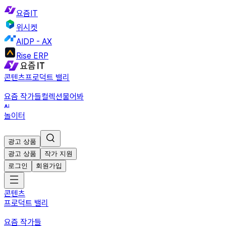
요즘IT
위시켓
AIDP - AX
Rise ERP
콘텐츠
프로덕트 밸리
요즘 작가들
컬렉션
물어봐
놀이터
광고 상품
광고 상품
작가 지원
로그인
회원가입
콘텐츠
프로덕트 밸리
요즘 작가들