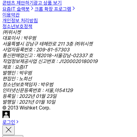
콘텐츠 제안하기
광고 상품 보기
요즘IT 슬랙봇
크롬 확장 프로그램
이용약관
개인정보 처리방침
청소년보호정책
㈜위시켓
대표이사 : 박우범
서울특별시 강남구 테헤란로 211 3층 ㈜위시켓
사업자등록번호 : 209-81-57303
통신판매업신고 : 제2018-서울강남-02337 호
직업정보제공사업 신고번호 : J1200020180019
제호 : 요즘IT
발행인 : 박우범
편집인 : 노희선
청소년보호책임자 : 박우범
인터넷신문등록번호 : 서울,아54129
등록일 : 2022년 01월 23일
발행일 : 2021년 01월 10일
© 2013 Wishket Corp.
로그인