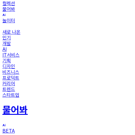
컬렉션
물어봐
놀이터
새로 나온
인기
개발
AI
IT서비스
기획
디자인
비즈니스
프로덕트
커리어
트렌드
스타트업
물어봐
BETA