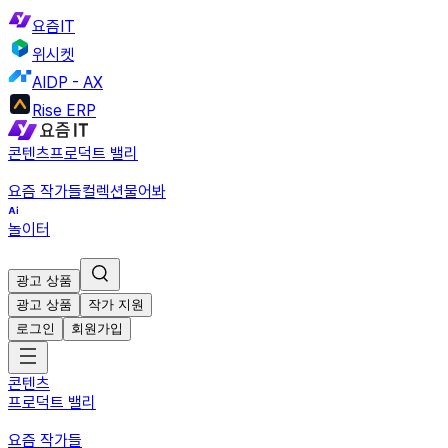
요즘IT
위시켓
AIDP - AX
Rise ERP
콘텐츠
프로덕트 밸리
요즘 작가들
컬렉션
물어봐
놀이터
광고 상품
광고 상품
작가 지원
로그인
회원가입
콘텐츠
프로덕트 밸리
요즘 작가들