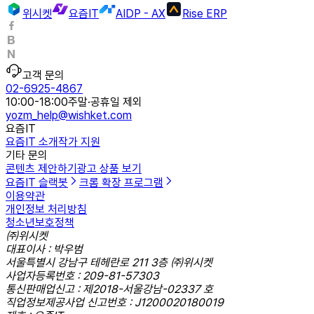
위시켓
요즘IT
AIDP - AX
Rise ERP
고객 문의
02-6925-4867
10:00-18:00
주말·공휴일 제외
yozm_help@wishket.com
요즘IT
요즘IT 소개
작가 지원
기타 문의
콘텐츠 제안하기
광고 상품 보기
요즘IT 슬랙봇
크롬 확장 프로그램
이용약관
개인정보 처리방침
청소년보호정책
㈜위시켓
대표이사 : 박우범
서울특별시 강남구 테헤란로 211 3층 ㈜위시켓
사업자등록번호 : 209-81-57303
통신판매업신고 : 제2018-서울강남-02337 호
직업정보제공사업 신고번호 : J1200020180019