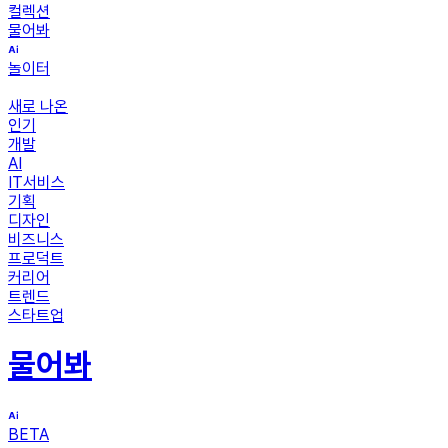
컬렉션
물어봐
놀이터
새로 나온
인기
개발
AI
IT서비스
기획
디자인
비즈니스
프로덕트
커리어
트렌드
스타트업
물어봐
BETA