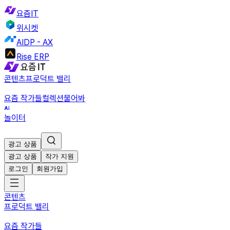
요즘IT
위시켓
AIDP - AX
Rise ERP
콘텐츠
프로덕트 밸리
요즘 작가들
컬렉션
물어봐
놀이터
광고 상품
광고 상품
작가 지원
로그인
회원가입
콘텐츠
프로덕트 밸리
요즘 작가들