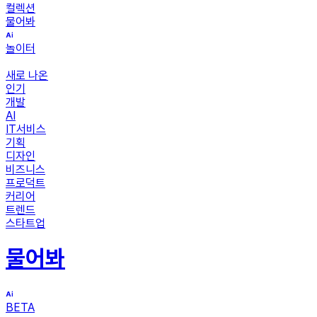
컬렉션
물어봐
놀이터
새로 나온
인기
개발
AI
IT서비스
기획
디자인
비즈니스
프로덕트
커리어
트렌드
스타트업
물어봐
BETA