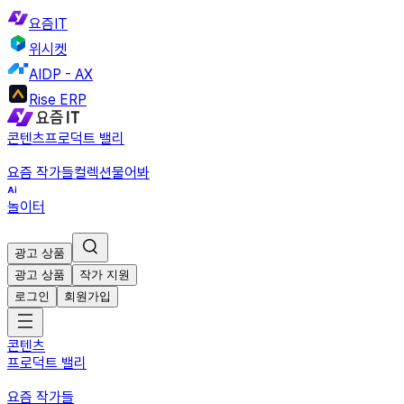
요즘IT
위시켓
AIDP - AX
Rise ERP
콘텐츠
프로덕트 밸리
요즘 작가들
컬렉션
물어봐
놀이터
광고 상품
광고 상품
작가 지원
로그인
회원가입
콘텐츠
프로덕트 밸리
요즘 작가들