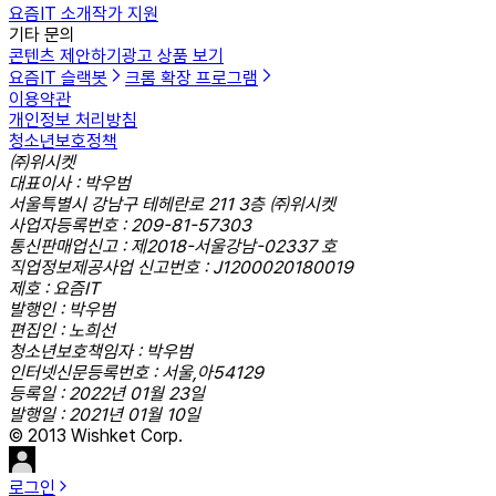
요즘IT 소개
작가 지원
기타 문의
콘텐츠 제안하기
광고 상품 보기
요즘IT 슬랙봇
크롬 확장 프로그램
이용약관
개인정보 처리방침
청소년보호정책
㈜위시켓
대표이사 : 박우범
서울특별시 강남구 테헤란로 211 3층 ㈜위시켓
사업자등록번호 : 209-81-57303
통신판매업신고 : 제2018-서울강남-02337 호
직업정보제공사업 신고번호 : J1200020180019
제호 : 요즘IT
발행인 : 박우범
편집인 : 노희선
청소년보호책임자 : 박우범
인터넷신문등록번호 : 서울,아54129
등록일 : 2022년 01월 23일
발행일 : 2021년 01월 10일
© 2013 Wishket Corp.
로그인