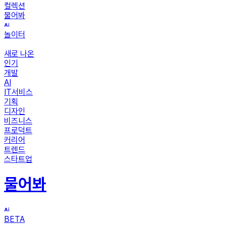
컬렉션
물어봐
놀이터
새로 나온
인기
개발
AI
IT서비스
기획
디자인
비즈니스
프로덕트
커리어
트렌드
스타트업
물어봐
BETA