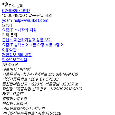
고객 문의
02-6925-4867
10:00-18:00
주말·공휴일 제외
yozm_help@wishket.com
요즘IT
요즘IT 소개
작가 지원
기타 문의
콘텐츠 제안하기
광고 상품 보기
요즘IT 슬랙봇
크롬 확장 프로그램
이용약관
개인정보 처리방침
청소년보호정책
㈜위시켓
대표이사 : 박우범
서울특별시 강남구 테헤란로 211 3층 ㈜위시켓
사업자등록번호 : 209-81-57303
통신판매업신고 : 제2018-서울강남-02337 호
직업정보제공사업 신고번호 : J1200020180019
제호 : 요즘IT
발행인 : 박우범
편집인 : 노희선
청소년보호책임자 : 박우범
인터넷신문등록번호 : 서울,아54129