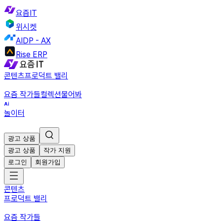
요즘IT
위시켓
AIDP - AX
Rise ERP
콘텐츠
프로덕트 밸리
요즘 작가들
컬렉션
물어봐
놀이터
광고 상품
광고 상품
작가 지원
로그인
회원가입
콘텐츠
프로덕트 밸리
요즘 작가들