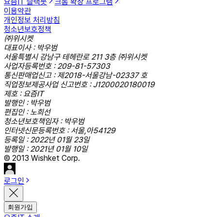
요즘IT 슬랙봇
크롬 확장 프로그램
이용약관
개인정보 처리방침
청소년보호정책
㈜위시켓
대표이사 : 박우범
서울특별시 강남구 테헤란로 211 3층 ㈜위시켓
사업자등록번호 : 209-81-57303
통신판매업신고 : 제2018-서울강남-02337 호
직업정보제공사업 신고번호 : J1200020180019
제호 : 요즘IT
발행인 : 박우범
편집인 : 노희선
청소년보호책임자 : 박우범
인터넷신문등록번호 : 서울,아54129
등록일 : 2022년 01월 23일
발행일 : 2021년 01월 10일
© 2013 Wishket Corp.
로그인
회원가입