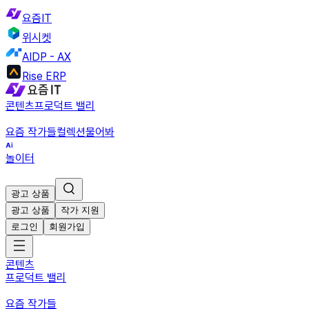
요즘IT
위시켓
AIDP - AX
Rise ERP
콘텐츠
프로덕트 밸리
요즘 작가들
컬렉션
물어봐
놀이터
광고 상품
광고 상품
작가 지원
로그인
회원가입
콘텐츠
프로덕트 밸리
요즘 작가들