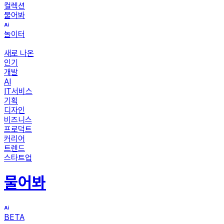
컬렉션
물어봐
놀이터
새로 나온
인기
개발
AI
IT서비스
기획
디자인
비즈니스
프로덕트
커리어
트렌드
스타트업
물어봐
BETA