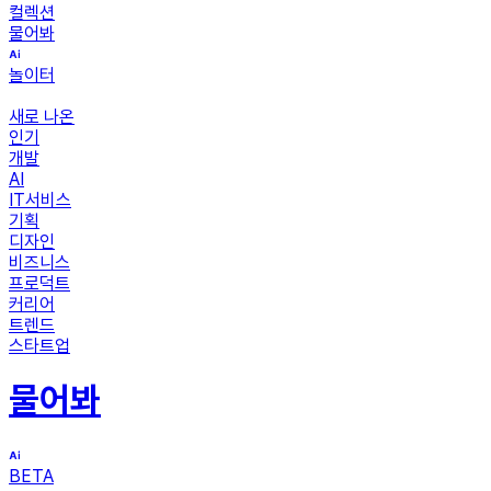
컬렉션
물어봐
놀이터
새로 나온
인기
개발
AI
IT서비스
기획
디자인
비즈니스
프로덕트
커리어
트렌드
스타트업
물어봐
BETA