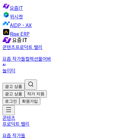
요즘IT
위시켓
AIDP - AX
Rise ERP
콘텐츠
프로덕트 밸리
요즘 작가들
컬렉션
물어봐
놀이터
광고 상품
광고 상품
작가 지원
로그인
회원가입
콘텐츠
프로덕트 밸리
요즘 작가들