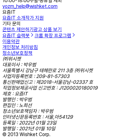
10:00-18:00
주말·공휴일 제외
yozm_help@wishket.com
요즘IT
요즘IT 소개
작가 지원
기타 문의
콘텐츠 제안하기
광고 상품 보기
요즘IT 슬랙봇
크롬 확장 프로그램
이용약관
개인정보 처리방침
청소년보호정책
㈜위시켓
대표이사 : 박우범
서울특별시 강남구 테헤란로 211 3층 ㈜위시켓
사업자등록번호 : 209-81-57303
통신판매업신고 : 제2018-서울강남-02337 호
직업정보제공사업 신고번호 : J1200020180019
제호 : 요즘IT
발행인 : 박우범
편집인 : 노희선
청소년보호책임자 : 박우범
인터넷신문등록번호 : 서울,아54129
등록일 : 2022년 01월 23일
발행일 : 2021년 01월 10일
© 2013 Wishket Corp.