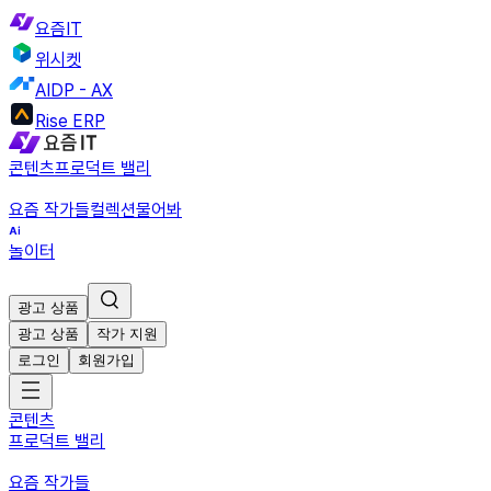
요즘IT
위시켓
AIDP - AX
Rise ERP
콘텐츠
프로덕트 밸리
요즘 작가들
컬렉션
물어봐
놀이터
광고 상품
광고 상품
작가 지원
로그인
회원가입
콘텐츠
프로덕트 밸리
요즘 작가들