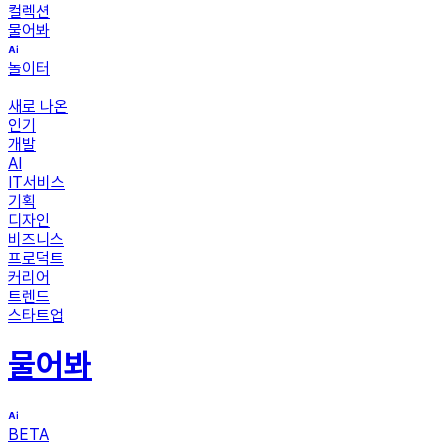
컬렉션
물어봐
놀이터
새로 나온
인기
개발
AI
IT서비스
기획
디자인
비즈니스
프로덕트
커리어
트렌드
스타트업
물어봐
BETA