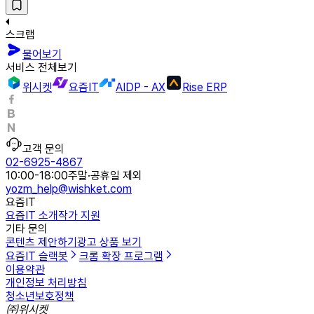
스크랩
물어보기
서비스 전체보기
위시켓
요즘IT
AIDP - AX
Rise ERP
고객 문의
02-6925-4867
10:00-18:00
주말·공휴일 제외
yozm_help@wishket.com
요즘IT
요즘IT 소개
작가 지원
기타 문의
콘텐츠 제안하기
광고 상품 보기
요즘IT 슬랙봇
크롬 확장 프로그램
이용약관
개인정보 처리방침
청소년보호정책
㈜위시켓