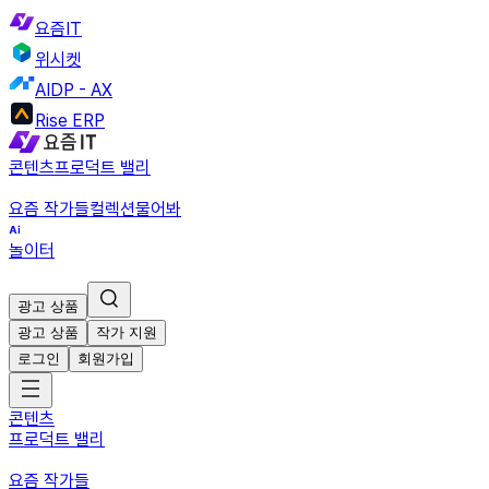
요즘IT
위시켓
AIDP - AX
Rise ERP
콘텐츠
프로덕트 밸리
요즘 작가들
컬렉션
물어봐
놀이터
광고 상품
광고 상품
작가 지원
로그인
회원가입
콘텐츠
프로덕트 밸리
요즘 작가들