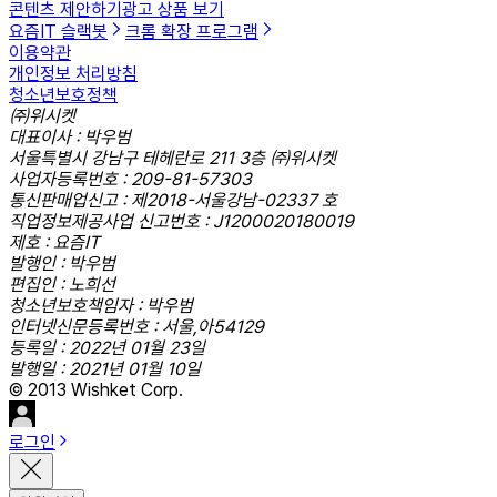
콘텐츠 제안하기
광고 상품 보기
요즘IT 슬랙봇
크롬 확장 프로그램
이용약관
개인정보 처리방침
청소년보호정책
㈜위시켓
대표이사 : 박우범
서울특별시 강남구 테헤란로 211 3층 ㈜위시켓
사업자등록번호 : 209-81-57303
통신판매업신고 : 제2018-서울강남-02337 호
직업정보제공사업 신고번호 : J1200020180019
제호 : 요즘IT
발행인 : 박우범
편집인 : 노희선
청소년보호책임자 : 박우범
인터넷신문등록번호 : 서울,아54129
등록일 : 2022년 01월 23일
발행일 : 2021년 01월 10일
© 2013 Wishket Corp.
로그인