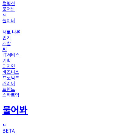
컬렉션
물어봐
놀이터
새로 나온
인기
개발
AI
IT서비스
기획
디자인
비즈니스
프로덕트
커리어
트렌드
스타트업
물어봐
BETA