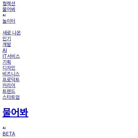
컬렉션
물어봐
놀이터
새로 나온
인기
개발
AI
IT서비스
기획
디자인
비즈니스
프로덕트
커리어
트렌드
스타트업
물어봐
BETA