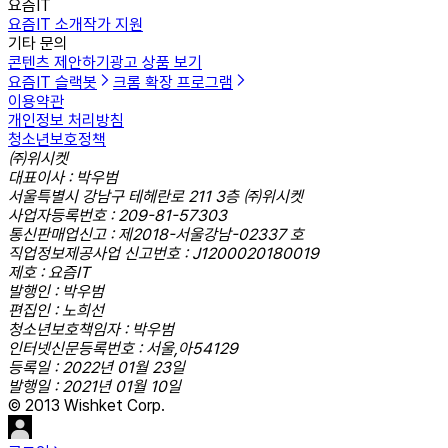
요즘IT
요즘IT 소개
작가 지원
기타 문의
콘텐츠 제안하기
광고 상품 보기
요즘IT 슬랙봇
크롬 확장 프로그램
이용약관
개인정보 처리방침
청소년보호정책
㈜위시켓
대표이사 : 박우범
서울특별시 강남구 테헤란로 211 3층 ㈜위시켓
사업자등록번호 : 209-81-57303
통신판매업신고 : 제2018-서울강남-02337 호
직업정보제공사업 신고번호 : J1200020180019
제호 : 요즘IT
발행인 : 박우범
편집인 : 노희선
청소년보호책임자 : 박우범
인터넷신문등록번호 : 서울,아54129
등록일 : 2022년 01월 23일
발행일 : 2021년 01월 10일
© 2013 Wishket Corp.