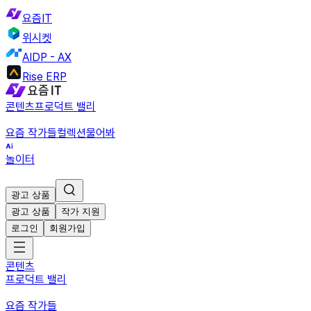
요즘IT
위시켓
AIDP - AX
Rise ERP
콘텐츠
프로덕트 밸리
요즘 작가들
컬렉션
물어봐
놀이터
광고 상품
광고 상품
작가 지원
로그인
회원가입
콘텐츠
프로덕트 밸리
요즘 작가들