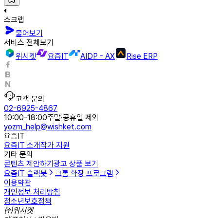
스크랩
물어보기
서비스 전체보기
위시켓
요즘IT
AIDP - AX
Rise ERP
고객 문의
02-6925-4867
10:00-18:00
주말·공휴일 제외
yozm_help@wishket.com
요즘IT
요즘IT 소개
작가 지원
기타 문의
콘텐츠 제안하기
광고 상품 보기
요즘IT 슬랙봇
크롬 확장 프로그램
이용약관
개인정보 처리방침
청소년보호정책
㈜위시켓