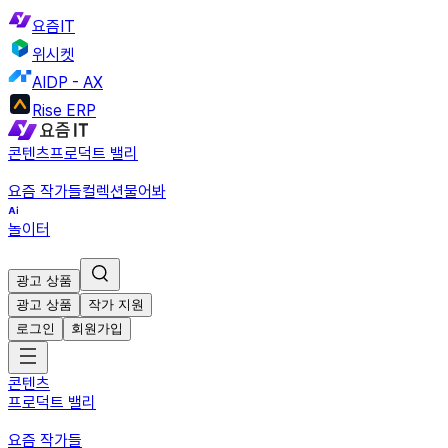
요즘IT
위시켓
AIDP - AX
Rise ERP
콘텐츠
프로덕트 밸리
요즘 작가들
컬렉션
물어봐
놀이터
광고 상품
광고 상품
작가 지원
로그인
회원가입
콘텐츠
프로덕트 밸리
요즘 작가들