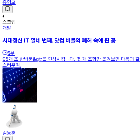
유영모
스크랩
개발
시대정신 IT 열네 번째. 닷컴 버블의 폐허 속에 핀 꽃
5
분
95개 조 반박문&gt;을 연상시킵니다. 몇 개 조항만 옮겨보면 다음과
스러우며,
김동훈