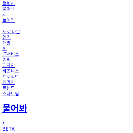
컬렉션
물어봐
놀이터
새로 나온
인기
개발
AI
IT서비스
기획
디자인
비즈니스
프로덕트
커리어
트렌드
스타트업
물어봐
BETA