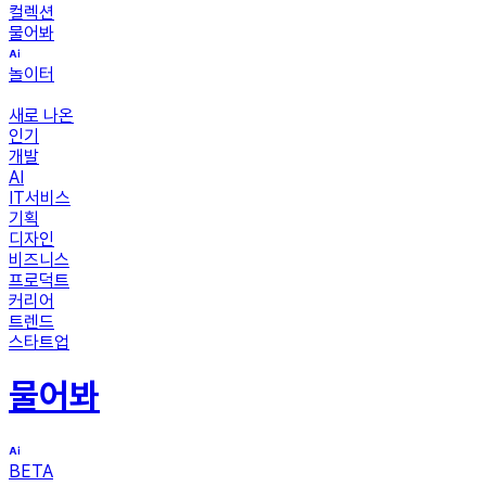
컬렉션
물어봐
놀이터
새로 나온
인기
개발
AI
IT서비스
기획
디자인
비즈니스
프로덕트
커리어
트렌드
스타트업
물어봐
BETA