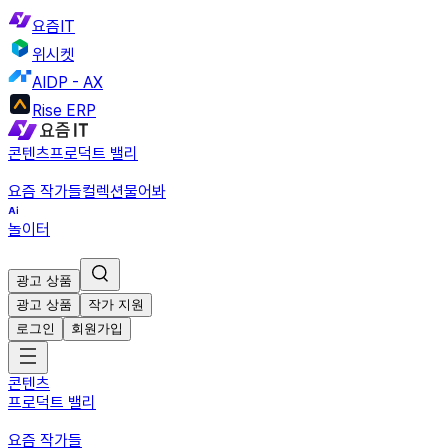
요즘IT
위시켓
AIDP - AX
Rise ERP
콘텐츠
프로덕트 밸리
요즘 작가들
컬렉션
물어봐
놀이터
광고 상품
광고 상품
작가 지원
로그인
회원가입
콘텐츠
프로덕트 밸리
요즘 작가들