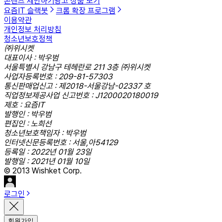
콘텐츠 제안하기
광고 상품 보기
요즘IT 슬랙봇
크롬 확장 프로그램
이용약관
개인정보 처리방침
청소년보호정책
㈜위시켓
대표이사 : 박우범
서울특별시 강남구 테헤란로 211 3층 ㈜위시켓
사업자등록번호 : 209-81-57303
통신판매업신고 : 제2018-서울강남-02337 호
직업정보제공사업 신고번호 : J1200020180019
제호 : 요즘IT
발행인 : 박우범
편집인 : 노희선
청소년보호책임자 : 박우범
인터넷신문등록번호 : 서울,아54129
등록일 : 2022년 01월 23일
발행일 : 2021년 01월 10일
© 2013 Wishket Corp.
로그인
회원가입