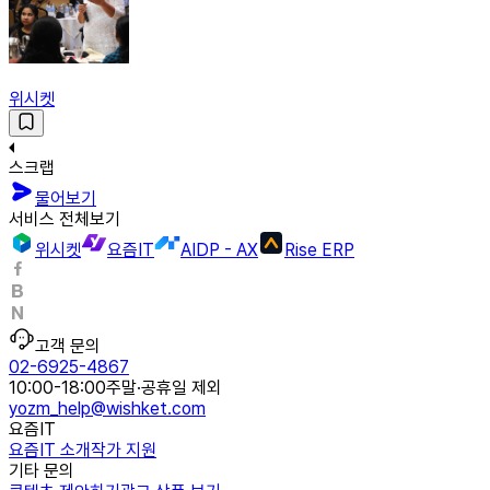
위시켓
스크랩
물어보기
서비스 전체보기
위시켓
요즘IT
AIDP - AX
Rise ERP
고객 문의
02-6925-4867
10:00-18:00
주말·공휴일 제외
yozm_help@wishket.com
요즘IT
요즘IT 소개
작가 지원
기타 문의