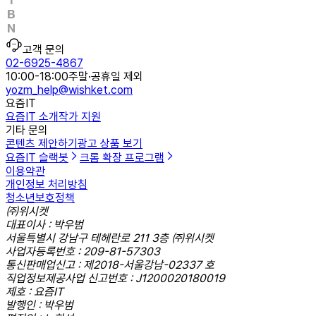
고객 문의
02-6925-4867
10:00-18:00
주말·공휴일 제외
yozm_help@wishket.com
요즘IT
요즘IT 소개
작가 지원
기타 문의
콘텐츠 제안하기
광고 상품 보기
요즘IT 슬랙봇
크롬 확장 프로그램
이용약관
개인정보 처리방침
청소년보호정책
㈜위시켓
대표이사 : 박우범
서울특별시 강남구 테헤란로 211 3층 ㈜위시켓
사업자등록번호 : 209-81-57303
통신판매업신고 : 제2018-서울강남-02337 호
직업정보제공사업 신고번호 : J1200020180019
제호 : 요즘IT
발행인 : 박우범