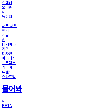
컬렉션
물어봐
놀이터
새로 나온
인기
개발
AI
IT서비스
기획
디자인
비즈니스
프로덕트
커리어
트렌드
스타트업
물어봐
BETA