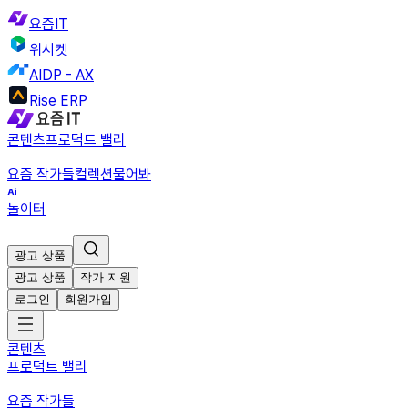
요즘IT
위시켓
AIDP - AX
Rise ERP
콘텐츠
프로덕트 밸리
요즘 작가들
컬렉션
물어봐
놀이터
광고 상품
광고 상품
작가 지원
로그인
회원가입
콘텐츠
프로덕트 밸리
요즘 작가들