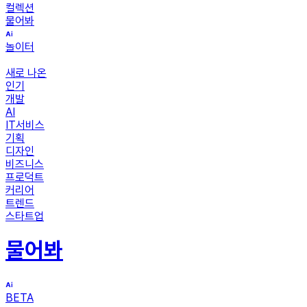
컬렉션
물어봐
놀이터
새로 나온
인기
개발
AI
IT서비스
기획
디자인
비즈니스
프로덕트
커리어
트렌드
스타트업
물어봐
BETA