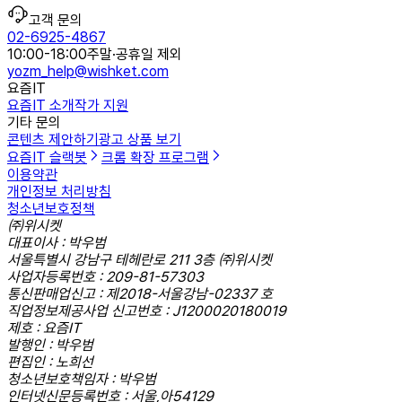
고객 문의
02-6925-4867
10:00-18:00
주말·공휴일 제외
yozm_help@wishket.com
요즘IT
요즘IT 소개
작가 지원
기타 문의
콘텐츠 제안하기
광고 상품 보기
요즘IT 슬랙봇
크롬 확장 프로그램
이용약관
개인정보 처리방침
청소년보호정책
㈜위시켓
대표이사 : 박우범
서울특별시 강남구 테헤란로 211 3층 ㈜위시켓
사업자등록번호 : 209-81-57303
통신판매업신고 : 제2018-서울강남-02337 호
직업정보제공사업 신고번호 : J1200020180019
제호 : 요즘IT
발행인 : 박우범
편집인 : 노희선
청소년보호책임자 : 박우범
인터넷신문등록번호 : 서울,아54129