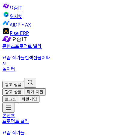
요즘IT
위시켓
AIDP - AX
Rise ERP
콘텐츠
프로덕트 밸리
요즘 작가들
컬렉션
물어봐
놀이터
광고 상품
광고 상품
작가 지원
로그인
회원가입
콘텐츠
프로덕트 밸리
요즘 작가들