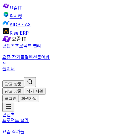
요즘IT
위시켓
AIDP - AX
Rise ERP
콘텐츠
프로덕트 밸리
요즘 작가들
컬렉션
물어봐
놀이터
광고 상품
광고 상품
작가 지원
로그인
회원가입
콘텐츠
프로덕트 밸리
요즘 작가들