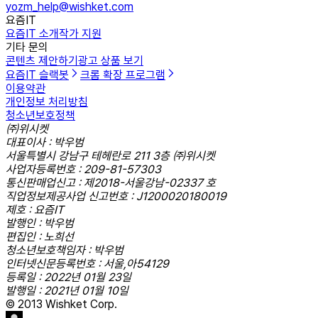
yozm_help@wishket.com
요즘IT
요즘IT 소개
작가 지원
기타 문의
콘텐츠 제안하기
광고 상품 보기
요즘IT 슬랙봇
크롬 확장 프로그램
이용약관
개인정보 처리방침
청소년보호정책
㈜위시켓
대표이사 : 박우범
서울특별시 강남구 테헤란로 211 3층 ㈜위시켓
사업자등록번호 : 209-81-57303
통신판매업신고 : 제2018-서울강남-02337 호
직업정보제공사업 신고번호 : J1200020180019
제호 : 요즘IT
발행인 : 박우범
편집인 : 노희선
청소년보호책임자 : 박우범
인터넷신문등록번호 : 서울,아54129
등록일 : 2022년 01월 23일
발행일 : 2021년 01월 10일
© 2013 Wishket Corp.