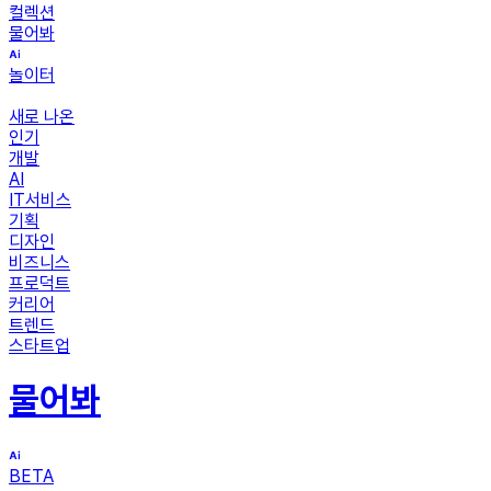
컬렉션
물어봐
놀이터
새로 나온
인기
개발
AI
IT서비스
기획
디자인
비즈니스
프로덕트
커리어
트렌드
스타트업
물어봐
BETA