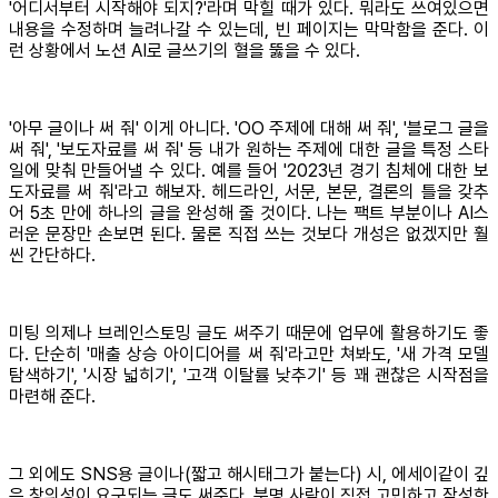
'어디서부터 시작해야 되지?'라며 막힐 때가 있다. 뭐라도 쓰여있으면
내용을 수정하며 늘려나갈 수 있는데, 빈 페이지는 막막함을 준다. 이
런 상황에서 노션 AI로 글쓰기의 혈을 뚫을 수 있다.
'아무 글이나 써 줘' 이게 아니다. 'OO 주제에 대해 써 줘', '블로그 글을
써 줘', '보도자료를 써 줘' 등 내가 원하는 주제에 대한 글을 특정 스타
일에 맞춰 만들어낼 수 있다. 예를 들어 '2023년 경기 침체에 대한 보
도자료를 써 줘'라고 해보자. 헤드라인, 서문, 본문, 결론의 틀을 갖추
어 5초 만에 하나의 글을 완성해 줄 것이다. 나는 팩트 부분이나 AI스
러운 문장만 손보면 된다. 물론 직접 쓰는 것보다 개성은 없겠지만 훨
씬 간단하다.
미팅 의제나 브레인스토밍 글도 써주기 때문에 업무에 활용하기도 좋
다. 단순히 '매출 상승 아이디어를 써 줘'라고만 쳐봐도, '새 가격 모델
탐색하기', '시장 넓히기', '고객 이탈률 낮추기' 등 꽤 괜찮은 시작점을
마련해 준다.
그 외에도 SNS용 글이나(짧고 해시태그가 붙는다) 시, 에세이같이 깊
은 창의성이 요구되는 글도 써준다. 분명 사람이 직접 고민하고 작성한