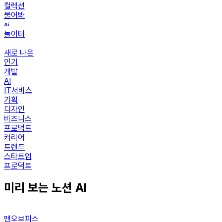
컬렉션
물어봐
놀이터
새로 나온
인기
개발
AI
IT서비스
기획
디자인
비즈니스
프로덕트
커리어
트렌드
스타트업
프로덕트
미리 보는 노션 AI
맨오브피스