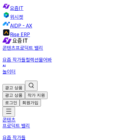
요즘IT
위시켓
AIDP - AX
Rise ERP
콘텐츠
프로덕트 밸리
요즘 작가들
컬렉션
물어봐
놀이터
광고 상품
광고 상품
작가 지원
로그인
회원가입
콘텐츠
프로덕트 밸리
요즘 작가들