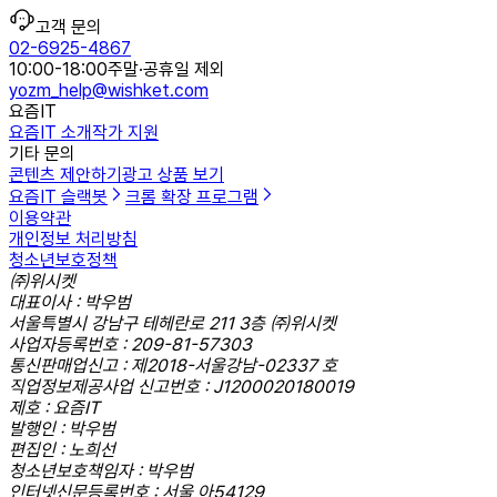
고객 문의
02-6925-4867
10:00-18:00
주말·공휴일 제외
yozm_help@wishket.com
요즘IT
요즘IT 소개
작가 지원
기타 문의
콘텐츠 제안하기
광고 상품 보기
요즘IT 슬랙봇
크롬 확장 프로그램
이용약관
개인정보 처리방침
청소년보호정책
㈜위시켓
대표이사 : 박우범
서울특별시 강남구 테헤란로 211 3층 ㈜위시켓
사업자등록번호 : 209-81-57303
통신판매업신고 : 제2018-서울강남-02337 호
직업정보제공사업 신고번호 : J1200020180019
제호 : 요즘IT
발행인 : 박우범
편집인 : 노희선
청소년보호책임자 : 박우범
인터넷신문등록번호 : 서울,아54129