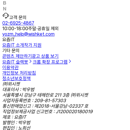
고객 문의
02-6925-4867
10:00-18:00
주말·공휴일 제외
yozm_help@wishket.com
요즘IT
요즘IT 소개
작가 지원
기타 문의
콘텐츠 제안하기
광고 상품 보기
요즘IT 슬랙봇
크롬 확장 프로그램
이용약관
개인정보 처리방침
청소년보호정책
㈜위시켓
대표이사 : 박우범
서울특별시 강남구 테헤란로 211 3층 ㈜위시켓
사업자등록번호 : 209-81-57303
통신판매업신고 : 제2018-서울강남-02337 호
직업정보제공사업 신고번호 : J1200020180019
제호 : 요즘IT
발행인 : 박우범
편집인 : 노희선