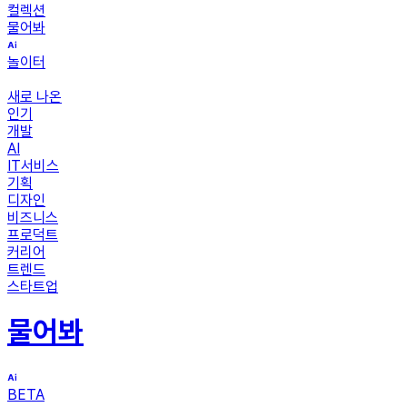
컬렉션
물어봐
놀이터
새로 나온
인기
개발
AI
IT서비스
기획
디자인
비즈니스
프로덕트
커리어
트렌드
스타트업
물어봐
BETA