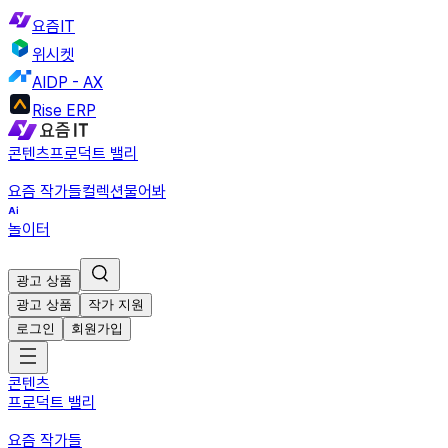
요즘IT
위시켓
AIDP - AX
Rise ERP
콘텐츠
프로덕트 밸리
요즘 작가들
컬렉션
물어봐
놀이터
광고 상품
광고 상품
작가 지원
로그인
회원가입
콘텐츠
프로덕트 밸리
요즘 작가들