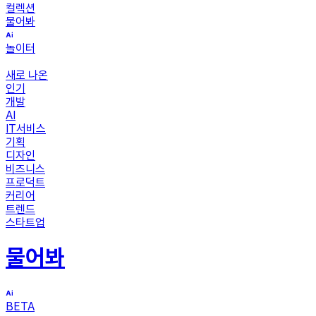
컬렉션
물어봐
놀이터
새로 나온
인기
개발
AI
IT서비스
기획
디자인
비즈니스
프로덕트
커리어
트렌드
스타트업
물어봐
BETA