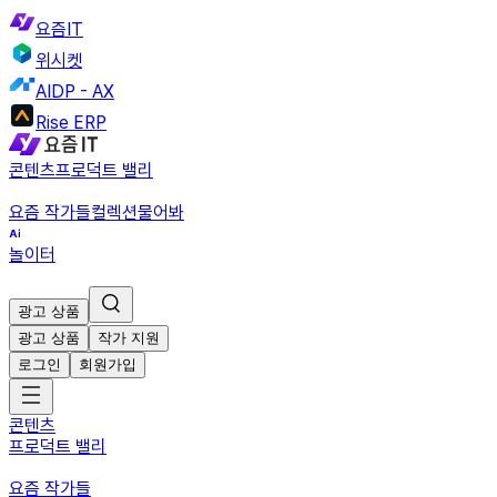
요즘IT
위시켓
AIDP - AX
Rise ERP
콘텐츠
프로덕트 밸리
요즘 작가들
컬렉션
물어봐
놀이터
광고 상품
광고 상품
작가 지원
로그인
회원가입
콘텐츠
프로덕트 밸리
요즘 작가들