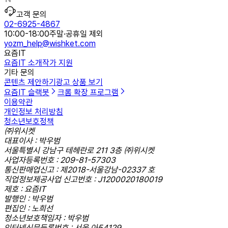
고객 문의
02-6925-4867
10:00-18:00
주말·공휴일 제외
yozm_help@wishket.com
요즘IT
요즘IT 소개
작가 지원
기타 문의
콘텐츠 제안하기
광고 상품 보기
요즘IT 슬랙봇
크롬 확장 프로그램
이용약관
개인정보 처리방침
청소년보호정책
㈜위시켓
대표이사 : 박우범
서울특별시 강남구 테헤란로 211 3층 ㈜위시켓
사업자등록번호 : 209-81-57303
통신판매업신고 : 제2018-서울강남-02337 호
직업정보제공사업 신고번호 : J1200020180019
제호 : 요즘IT
발행인 : 박우범
편집인 : 노희선
청소년보호책임자 : 박우범
인터넷신문등록번호 : 서울,아54129