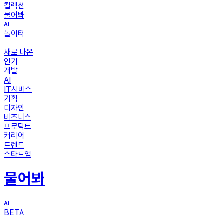
컬렉션
물어봐
놀이터
새로 나온
인기
개발
AI
IT서비스
기획
디자인
비즈니스
프로덕트
커리어
트렌드
스타트업
물어봐
BETA