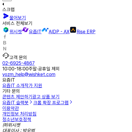
스크랩
물어보기
서비스 전체보기
위시켓
요즘IT
AIDP - AX
Rise ERP
고객 문의
02-6925-4867
10:00-18:00
주말·공휴일 제외
yozm_help@wishket.com
요즘IT
요즘IT 소개
작가 지원
기타 문의
콘텐츠 제안하기
광고 상품 보기
요즘IT 슬랙봇
크롬 확장 프로그램
이용약관
개인정보 처리방침
청소년보호정책
㈜위시켓
대표이사 : 박우범