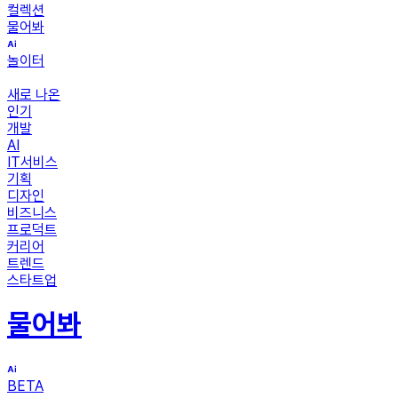
컬렉션
물어봐
놀이터
새로 나온
인기
개발
AI
IT서비스
기획
디자인
비즈니스
프로덕트
커리어
트렌드
스타트업
물어봐
BETA