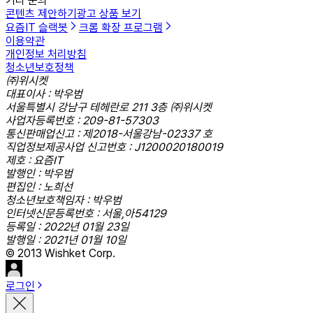
기타 문의
콘텐츠 제안하기
광고 상품 보기
요즘IT 슬랙봇
크롬 확장 프로그램
이용약관
개인정보 처리방침
청소년보호정책
㈜위시켓
대표이사 : 박우범
서울특별시 강남구 테헤란로 211 3층 ㈜위시켓
사업자등록번호 : 209-81-57303
통신판매업신고 : 제2018-서울강남-02337 호
직업정보제공사업 신고번호 : J1200020180019
제호 : 요즘IT
발행인 : 박우범
편집인 : 노희선
청소년보호책임자 : 박우범
인터넷신문등록번호 : 서울,아54129
등록일 : 2022년 01월 23일
발행일 : 2021년 01월 10일
© 2013 Wishket Corp.
로그인