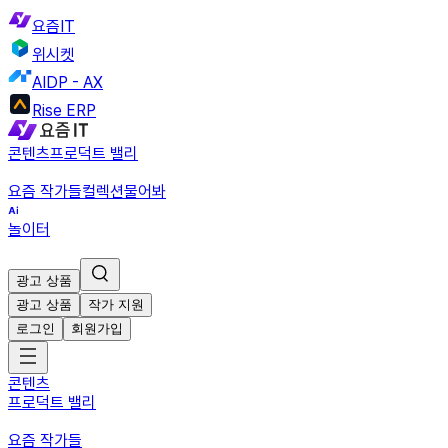
요즘IT
위시켓
AIDP - AX
Rise ERP
콘텐츠
프로덕트 밸리
요즘 작가들
컬렉션
물어봐
놀이터
광고 상품
광고 상품
작가 지원
로그인
회원가입
콘텐츠
프로덕트 밸리
요즘 작가들