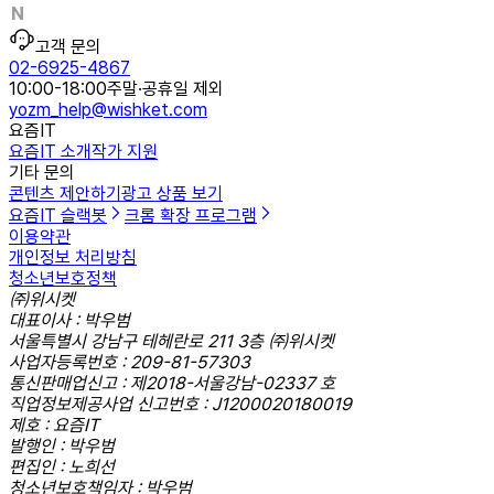
고객 문의
02-6925-4867
10:00-18:00
주말·공휴일 제외
yozm_help@wishket.com
요즘IT
요즘IT 소개
작가 지원
기타 문의
콘텐츠 제안하기
광고 상품 보기
요즘IT 슬랙봇
크롬 확장 프로그램
이용약관
개인정보 처리방침
청소년보호정책
㈜위시켓
대표이사 : 박우범
서울특별시 강남구 테헤란로 211 3층 ㈜위시켓
사업자등록번호 : 209-81-57303
통신판매업신고 : 제2018-서울강남-02337 호
직업정보제공사업 신고번호 : J1200020180019
제호 : 요즘IT
발행인 : 박우범
편집인 : 노희선
청소년보호책임자 : 박우범