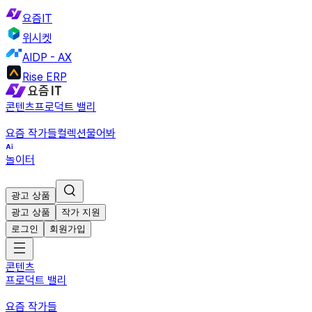
요즘IT
위시켓
AIDP - AX
Rise ERP
콘텐츠
프로덕트 밸리
요즘 작가들
컬렉션
물어봐
놀이터
광고 상품
광고 상품
작가 지원
로그인
회원가입
콘텐츠
프로덕트 밸리
요즘 작가들