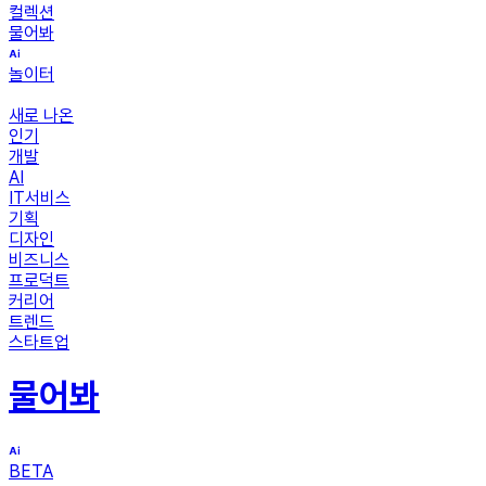
컬렉션
물어봐
놀이터
새로 나온
인기
개발
AI
IT서비스
기획
디자인
비즈니스
프로덕트
커리어
트렌드
스타트업
물어봐
BETA