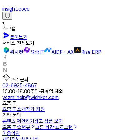
insight.coco
스크랩
물어보기
서비스 전체보기
위시켓
요즘IT
AIDP - AX
Rise ERP
고객 문의
02-6925-4867
10:00-18:00
주말·공휴일 제외
yozm_help@wishket.com
요즘IT
요즘IT 소개
작가 지원
기타 문의
콘텐츠 제안하기
광고 상품 보기
요즘IT 슬랙봇
크롬 확장 프로그램
이용약관
개인정보 처리방침