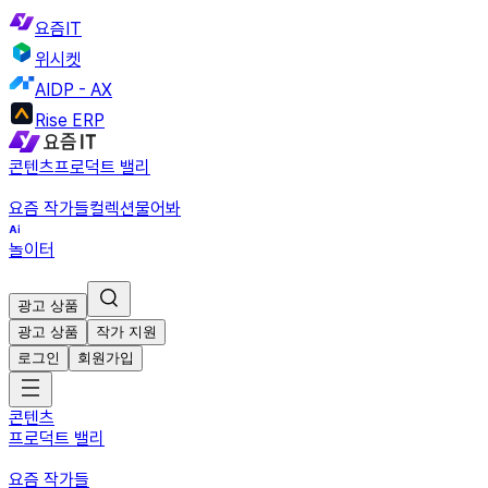
요즘IT
위시켓
AIDP - AX
Rise ERP
콘텐츠
프로덕트 밸리
요즘 작가들
컬렉션
물어봐
놀이터
광고 상품
광고 상품
작가 지원
로그인
회원가입
콘텐츠
프로덕트 밸리
요즘 작가들