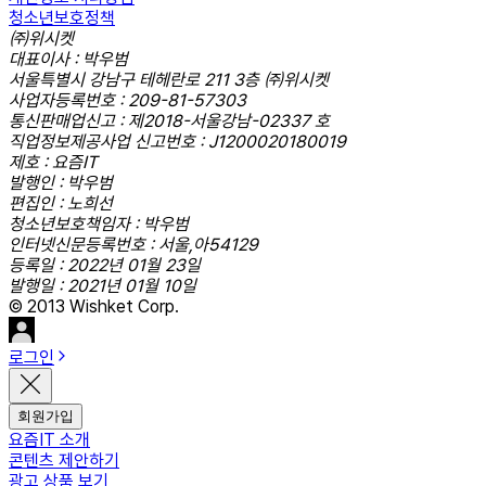
청소년보호정책
㈜위시켓
대표이사 : 박우범
서울특별시 강남구 테헤란로 211 3층 ㈜위시켓
사업자등록번호 : 209-81-57303
통신판매업신고 : 제2018-서울강남-02337 호
직업정보제공사업 신고번호 : J1200020180019
제호 : 요즘IT
발행인 : 박우범
편집인 : 노희선
청소년보호책임자 : 박우범
인터넷신문등록번호 : 서울,아54129
등록일 : 2022년 01월 23일
발행일 : 2021년 01월 10일
© 2013 Wishket Corp.
로그인
회원가입
요즘IT 소개
콘텐츠 제안하기
광고 상품 보기