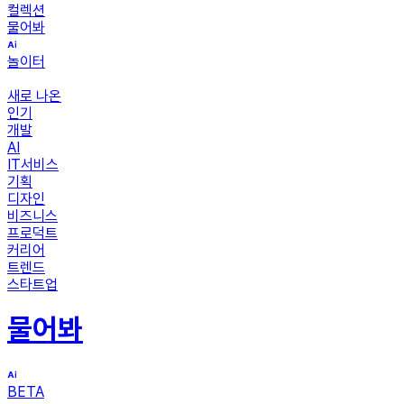
컬렉션
물어봐
놀이터
새로 나온
인기
개발
AI
IT서비스
기획
디자인
비즈니스
프로덕트
커리어
트렌드
스타트업
물어봐
BETA