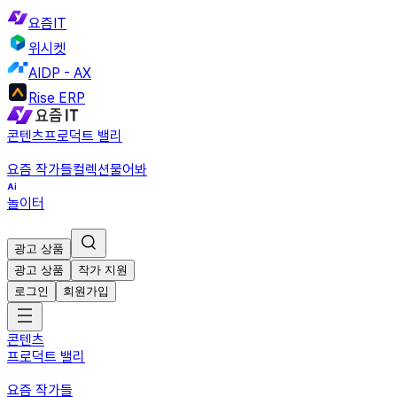
요즘IT
위시켓
AIDP - AX
Rise ERP
콘텐츠
프로덕트 밸리
요즘 작가들
컬렉션
물어봐
놀이터
광고 상품
광고 상품
작가 지원
로그인
회원가입
콘텐츠
프로덕트 밸리
요즘 작가들