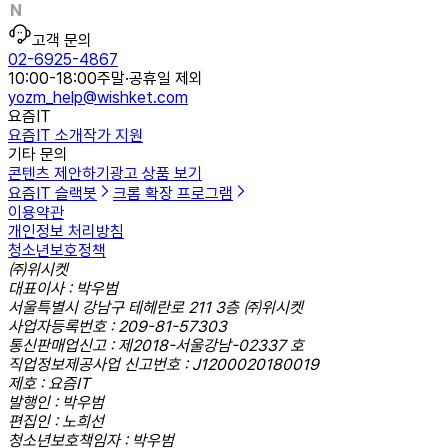
고객 문의
02-6925-4867
10:00-18:00
주말·공휴일 제외
yozm_help@wishket.com
요즘IT
요즘IT 소개
작가 지원
기타 문의
콘텐츠 제안하기
광고 상품 보기
요즘IT 슬랙봇
크롬 확장 프로그램
이용약관
개인정보 처리방침
청소년보호정책
㈜위시켓
대표이사 : 박우범
서울특별시 강남구 테헤란로 211 3층 ㈜위시켓
사업자등록번호 : 209-81-57303
통신판매업신고 : 제2018-서울강남-02337 호
직업정보제공사업 신고번호 : J1200020180019
제호 : 요즘IT
발행인 : 박우범
편집인 : 노희선
청소년보호책임자 : 박우범