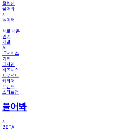
컬렉션
물어봐
놀이터
새로 나온
인기
개발
AI
IT서비스
기획
디자인
비즈니스
프로덕트
커리어
트렌드
스타트업
물어봐
BETA