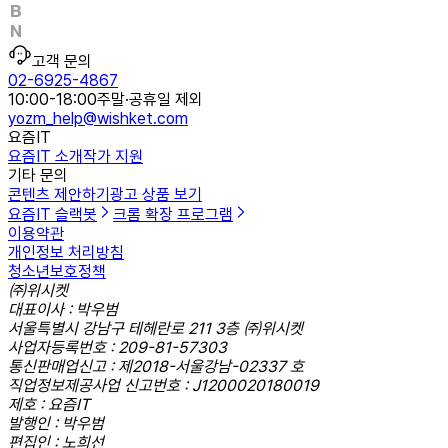
고객 문의
02-6925-4867
10:00-18:00
주말·공휴일 제외
yozm_help@wishket.com
요즘IT
요즘IT 소개
작가 지원
기타 문의
콘텐츠 제안하기
광고 상품 보기
요즘IT 슬랙봇
크롬 확장 프로그램
이용약관
개인정보 처리방침
청소년보호정책
㈜위시켓
대표이사 : 박우범
서울특별시 강남구 테헤란로 211 3층 ㈜위시켓
사업자등록번호 : 209-81-57303
통신판매업신고 : 제2018-서울강남-02337 호
직업정보제공사업 신고번호 : J1200020180019
제호 : 요즘IT
발행인 : 박우범
편집인 : 노희선