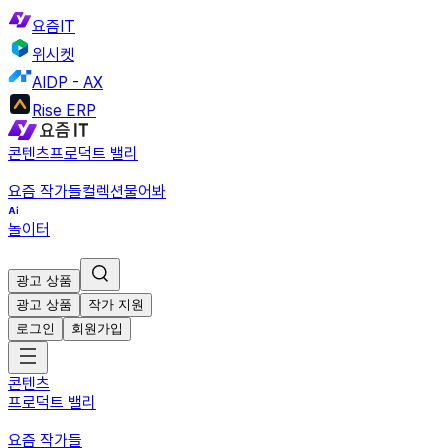
요즘IT
위시켓
AIDP - AX
Rise ERP
콘텐츠
프로덕트 밸리
요즘 작가들
컬렉션
물어봐
놀이터
광고 상품
광고 상품
작가 지원
로그인
회원가입
콘텐츠
프로덕트 밸리
요즘 작가들