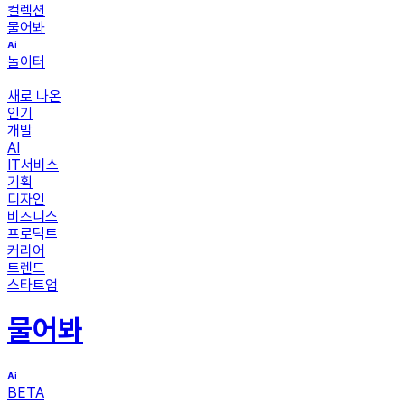
컬렉션
물어봐
놀이터
새로 나온
인기
개발
AI
IT서비스
기획
디자인
비즈니스
프로덕트
커리어
트렌드
스타트업
물어봐
BETA