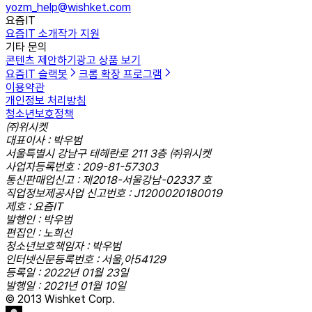
yozm_help@wishket.com
요즘IT
요즘IT 소개
작가 지원
기타 문의
콘텐츠 제안하기
광고 상품 보기
요즘IT 슬랙봇
크롬 확장 프로그램
이용약관
개인정보 처리방침
청소년보호정책
㈜위시켓
대표이사 : 박우범
서울특별시 강남구 테헤란로 211 3층 ㈜위시켓
사업자등록번호 : 209-81-57303
통신판매업신고 : 제2018-서울강남-02337 호
직업정보제공사업 신고번호 : J1200020180019
제호 : 요즘IT
발행인 : 박우범
편집인 : 노희선
청소년보호책임자 : 박우범
인터넷신문등록번호 : 서울,아54129
등록일 : 2022년 01월 23일
발행일 : 2021년 01월 10일
© 2013 Wishket Corp.