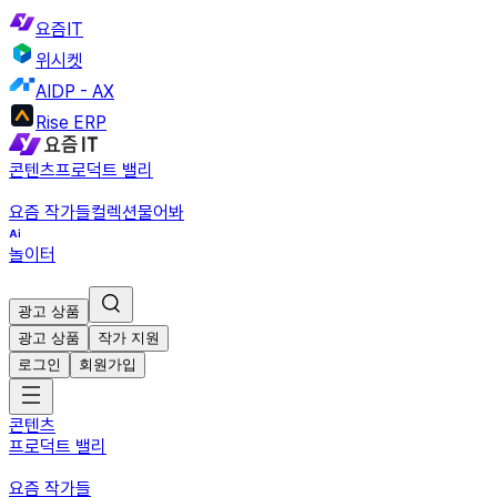
요즘IT
위시켓
AIDP - AX
Rise ERP
콘텐츠
프로덕트 밸리
요즘 작가들
컬렉션
물어봐
놀이터
광고 상품
광고 상품
작가 지원
로그인
회원가입
콘텐츠
프로덕트 밸리
요즘 작가들