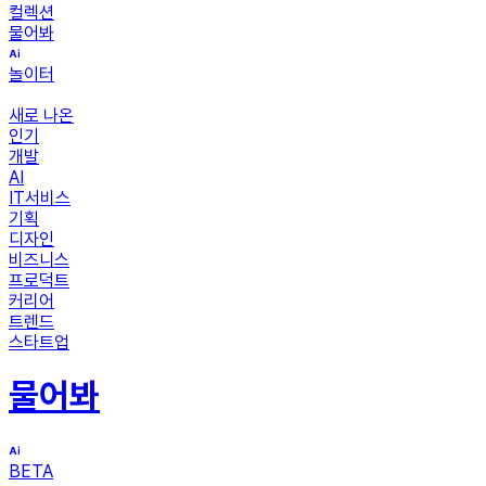
컬렉션
물어봐
놀이터
새로 나온
인기
개발
AI
IT서비스
기획
디자인
비즈니스
프로덕트
커리어
트렌드
스타트업
물어봐
BETA