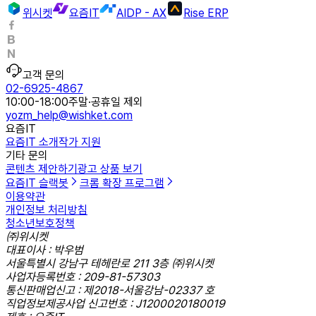
위시켓
요즘IT
AIDP - AX
Rise ERP
고객 문의
02-6925-4867
10:00-18:00
주말·공휴일 제외
yozm_help@wishket.com
요즘IT
요즘IT 소개
작가 지원
기타 문의
콘텐츠 제안하기
광고 상품 보기
요즘IT 슬랙봇
크롬 확장 프로그램
이용약관
개인정보 처리방침
청소년보호정책
㈜위시켓
대표이사 : 박우범
서울특별시 강남구 테헤란로 211 3층 ㈜위시켓
사업자등록번호 : 209-81-57303
통신판매업신고 : 제2018-서울강남-02337 호
직업정보제공사업 신고번호 : J1200020180019