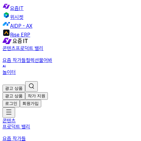
요즘IT
위시켓
AIDP - AX
Rise ERP
콘텐츠
프로덕트 밸리
요즘 작가들
컬렉션
물어봐
놀이터
광고 상품
광고 상품
작가 지원
로그인
회원가입
콘텐츠
프로덕트 밸리
요즘 작가들