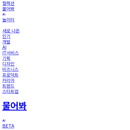
컬렉션
물어봐
놀이터
새로 나온
인기
개발
AI
IT서비스
기획
디자인
비즈니스
프로덕트
커리어
트렌드
스타트업
물어봐
BETA