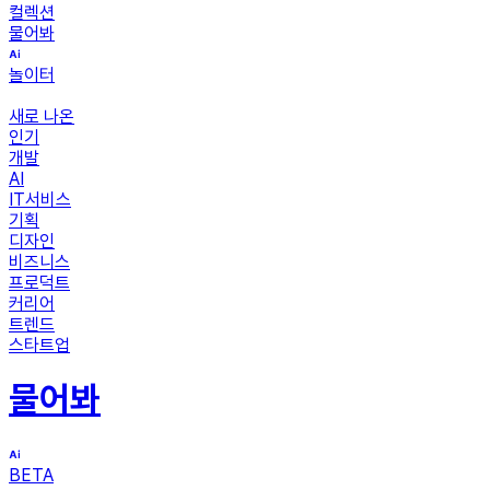
컬렉션
물어봐
놀이터
새로 나온
인기
개발
AI
IT서비스
기획
디자인
비즈니스
프로덕트
커리어
트렌드
스타트업
물어봐
BETA