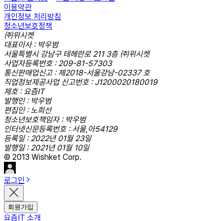
이용약관
개인정보 처리방침
청소년보호정책
㈜위시켓
대표이사 : 박우범
서울특별시 강남구 테헤란로 211 3층 ㈜위시켓
사업자등록번호 : 209-81-57303
통신판매업신고 : 제2018-서울강남-02337 호
직업정보제공사업 신고번호 : J1200020180019
제호 : 요즘IT
발행인 : 박우범
편집인 : 노희선
청소년보호책임자 : 박우범
인터넷신문등록번호 : 서울,아54129
등록일 : 2022년 01월 23일
발행일 : 2021년 01월 10일
© 2013 Wishket Corp.
로그인
회원가입
요즘IT 소개