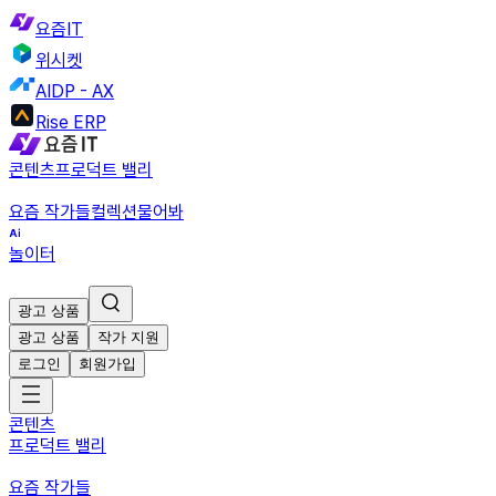
요즘IT
위시켓
AIDP - AX
Rise ERP
콘텐츠
프로덕트 밸리
요즘 작가들
컬렉션
물어봐
놀이터
광고 상품
광고 상품
작가 지원
로그인
회원가입
콘텐츠
프로덕트 밸리
요즘 작가들