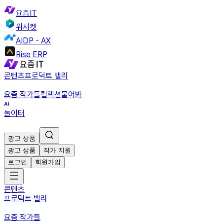
요즘IT
위시켓
AIDP - AX
Rise ERP
콘텐츠
프로덕트 밸리
요즘 작가들
컬렉션
물어봐
놀이터
광고 상품
광고 상품
작가 지원
로그인
회원가입
콘텐츠
프로덕트 밸리
요즘 작가들