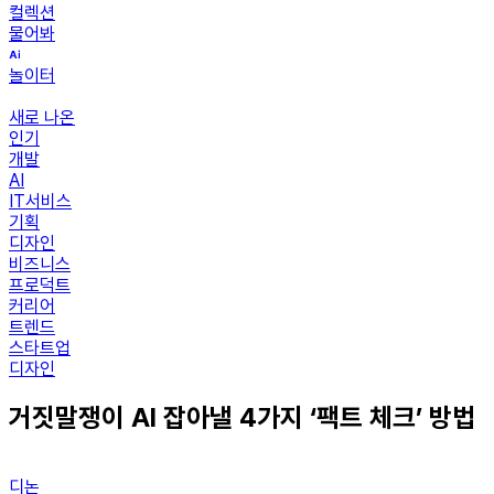
컬렉션
물어봐
놀이터
새로 나온
인기
개발
AI
IT서비스
기획
디자인
비즈니스
프로덕트
커리어
트렌드
스타트업
디자인
거짓말쟁이 AI 잡아낼 4가지 ‘팩트 체크’ 방법
디논