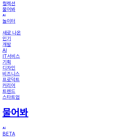
컬렉션
물어봐
놀이터
새로 나온
인기
개발
AI
IT서비스
기획
디자인
비즈니스
프로덕트
커리어
트렌드
스타트업
물어봐
BETA