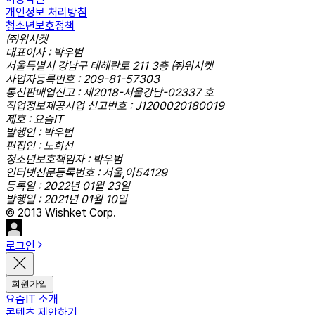
개인정보 처리방침
청소년보호정책
㈜위시켓
대표이사 : 박우범
서울특별시 강남구 테헤란로 211 3층 ㈜위시켓
사업자등록번호 : 209-81-57303
통신판매업신고 : 제2018-서울강남-02337 호
직업정보제공사업 신고번호 : J1200020180019
제호 : 요즘IT
발행인 : 박우범
편집인 : 노희선
청소년보호책임자 : 박우범
인터넷신문등록번호 : 서울,아54129
등록일 : 2022년 01월 23일
발행일 : 2021년 01월 10일
© 2013 Wishket Corp.
로그인
회원가입
요즘IT 소개
콘텐츠 제안하기