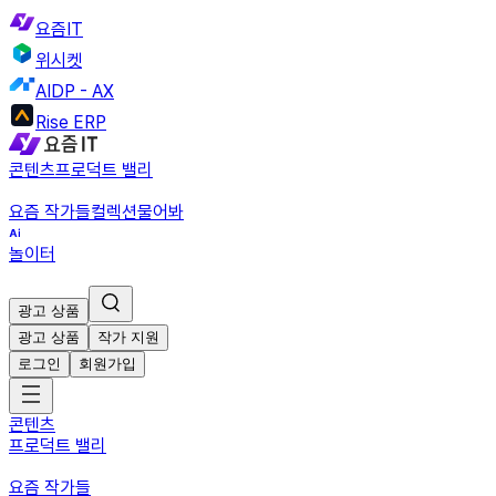
요즘IT
위시켓
AIDP - AX
Rise ERP
콘텐츠
프로덕트 밸리
요즘 작가들
컬렉션
물어봐
놀이터
광고 상품
광고 상품
작가 지원
로그인
회원가입
콘텐츠
프로덕트 밸리
요즘 작가들