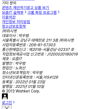
기타 문의
콘텐츠 제안하기
광고 상품 보기
요즘IT 슬랙봇
크롬 확장 프로그램
이용약관
개인정보 처리방침
청소년보호정책
㈜위시켓
대표이사 : 박우범
서울특별시 강남구 테헤란로 211 3층 ㈜위시켓
사업자등록번호 : 209-81-57303
통신판매업신고 : 제2018-서울강남-02337 호
직업정보제공사업 신고번호 : J1200020180019
제호 : 요즘IT
발행인 : 박우범
편집인 : 노희선
청소년보호책임자 : 박우범
인터넷신문등록번호 : 서울,아54129
등록일 : 2022년 01월 23일
발행일 : 2021년 01월 10일
© 2013 Wishket Corp.
로그인