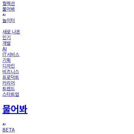
컬렉션
물어봐
놀이터
새로 나온
인기
개발
AI
IT서비스
기획
디자인
비즈니스
프로덕트
커리어
트렌드
스타트업
물어봐
BETA