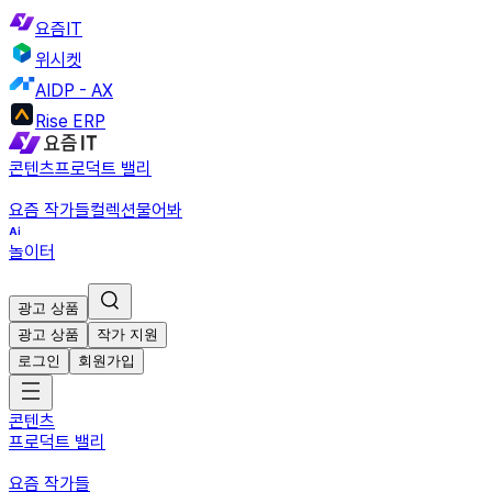
요즘IT
위시켓
AIDP - AX
Rise ERP
콘텐츠
프로덕트 밸리
요즘 작가들
컬렉션
물어봐
놀이터
광고 상품
광고 상품
작가 지원
로그인
회원가입
콘텐츠
프로덕트 밸리
요즘 작가들