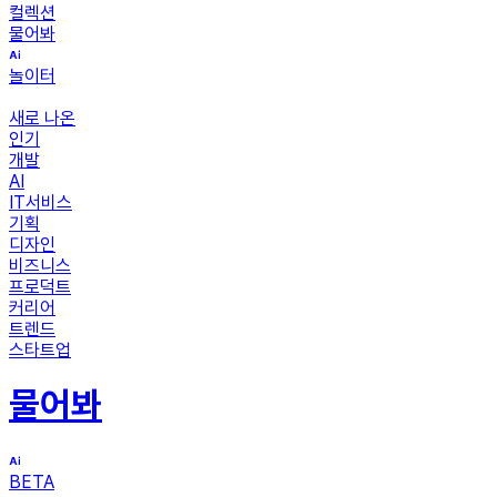
컬렉션
물어봐
놀이터
새로 나온
인기
개발
AI
IT서비스
기획
디자인
비즈니스
프로덕트
커리어
트렌드
스타트업
물어봐
BETA