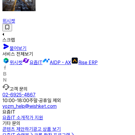
위시켓
스크랩
물어보기
서비스 전체보기
위시켓
요즘IT
AIDP - AX
Rise ERP
고객 문의
02-6925-4867
10:00-18:00
주말·공휴일 제외
yozm_help@wishket.com
요즘IT
요즘IT 소개
작가 지원
기타 문의
콘텐츠 제안하기
광고 상품 보기