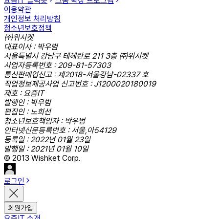
요즘IT 슬랙봇
크롬 확장 프로그램
이용약관
개인정보 처리방침
청소년보호정책
㈜위시켓
대표이사 : 박우범
서울특별시 강남구 테헤란로 211 3층 ㈜위시켓
사업자등록번호 : 209-81-57303
통신판매업신고 : 제2018-서울강남-02337 호
직업정보제공사업 신고번호 : J1200020180019
제호 : 요즘IT
발행인 : 박우범
편집인 : 노희선
청소년보호책임자 : 박우범
인터넷신문등록번호 : 서울,아54129
등록일 : 2022년 01월 23일
발행일 : 2021년 01월 10일
© 2013 Wishket Corp.
로그인
회원가입
요즘IT 소개