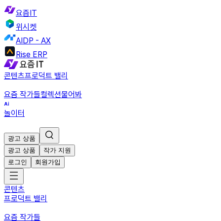
요즘IT
위시켓
AIDP - AX
Rise ERP
콘텐츠
프로덕트 밸리
요즘 작가들
컬렉션
물어봐
놀이터
광고 상품
광고 상품
작가 지원
로그인
회원가입
콘텐츠
프로덕트 밸리
요즘 작가들