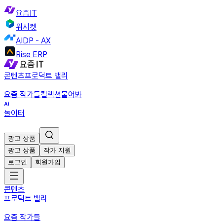
요즘IT
위시켓
AIDP - AX
Rise ERP
콘텐츠
프로덕트 밸리
요즘 작가들
컬렉션
물어봐
놀이터
광고 상품
광고 상품
작가 지원
로그인
회원가입
콘텐츠
프로덕트 밸리
요즘 작가들