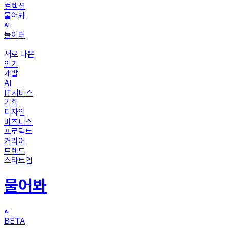
컬렉션
물어봐
놀이터
새로 나온
인기
개발
AI
IT서비스
기획
디자인
비즈니스
프로덕트
커리어
트렌드
스타트업
물어봐
BETA