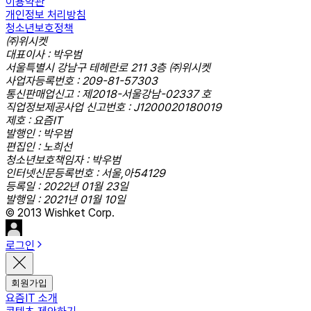
이용약관
개인정보 처리방침
청소년보호정책
㈜위시켓
대표이사 : 박우범
서울특별시 강남구 테헤란로 211 3층 ㈜위시켓
사업자등록번호 : 209-81-57303
통신판매업신고 : 제2018-서울강남-02337 호
직업정보제공사업 신고번호 : J1200020180019
제호 : 요즘IT
발행인 : 박우범
편집인 : 노희선
청소년보호책임자 : 박우범
인터넷신문등록번호 : 서울,아54129
등록일 : 2022년 01월 23일
발행일 : 2021년 01월 10일
© 2013 Wishket Corp.
로그인
회원가입
요즘IT 소개