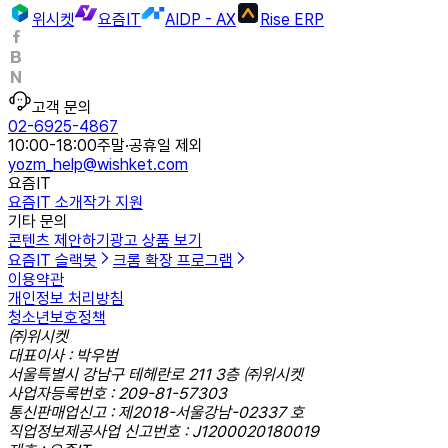
위시켓
요즘IT
AIDP - AX
Rise ERP
고객 문의
02-6925-4867
10:00-18:00
주말·공휴일 제외
yozm_help@wishket.com
요즘IT
요즘IT 소개
작가 지원
기타 문의
콘텐츠 제안하기
광고 상품 보기
요즘IT 슬랙봇
크롬 확장 프로그램
이용약관
개인정보 처리방침
청소년보호정책
㈜위시켓
대표이사 : 박우범
서울특별시 강남구 테헤란로 211 3층 ㈜위시켓
사업자등록번호 : 209-81-57303
통신판매업신고 : 제2018-서울강남-02337 호
직업정보제공사업 신고번호 : J1200020180019