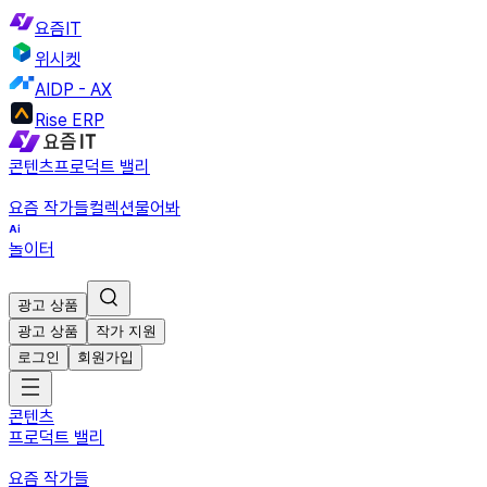
요즘IT
위시켓
AIDP - AX
Rise ERP
콘텐츠
프로덕트 밸리
요즘 작가들
컬렉션
물어봐
놀이터
광고 상품
광고 상품
작가 지원
로그인
회원가입
콘텐츠
프로덕트 밸리
요즘 작가들