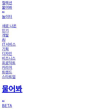
컬렉션
물어봐
놀이터
새로 나온
인기
개발
AI
IT서비스
기획
디자인
비즈니스
프로덕트
커리어
트렌드
스타트업
물어봐
BETA