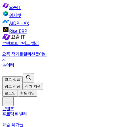
요즘IT
위시켓
AIDP - AX
Rise ERP
콘텐츠
프로덕트 밸리
요즘 작가들
컬렉션
물어봐
놀이터
광고 상품
광고 상품
작가 지원
로그인
회원가입
콘텐츠
프로덕트 밸리
요즘 작가들