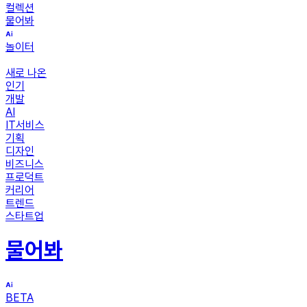
컬렉션
물어봐
놀이터
새로 나온
인기
개발
AI
IT서비스
기획
디자인
비즈니스
프로덕트
커리어
트렌드
스타트업
물어봐
BETA