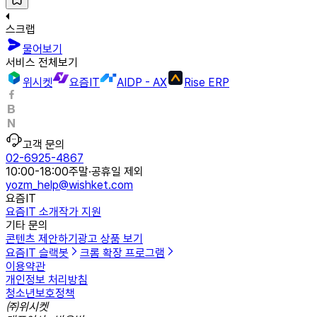
스크랩
물어보기
서비스 전체보기
위시켓
요즘IT
AIDP - AX
Rise ERP
고객 문의
02-6925-4867
10:00-18:00
주말·공휴일 제외
yozm_help@wishket.com
요즘IT
요즘IT 소개
작가 지원
기타 문의
콘텐츠 제안하기
광고 상품 보기
요즘IT 슬랙봇
크롬 확장 프로그램
이용약관
개인정보 처리방침
청소년보호정책
㈜위시켓