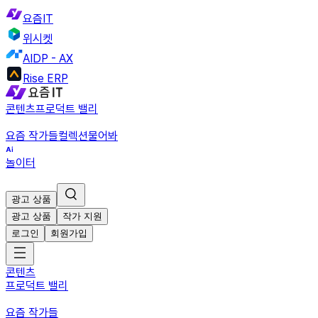
요즘IT
위시켓
AIDP - AX
Rise ERP
콘텐츠
프로덕트 밸리
요즘 작가들
컬렉션
물어봐
놀이터
광고 상품
광고 상품
작가 지원
로그인
회원가입
콘텐츠
프로덕트 밸리
요즘 작가들