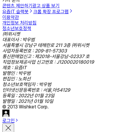
기타 문의
콘텐츠 제안하기
광고 상품 보기
요즘IT 슬랙봇
크롬 확장 프로그램
이용약관
개인정보 처리방침
청소년보호정책
㈜위시켓
대표이사 : 박우범
서울특별시 강남구 테헤란로 211 3층 ㈜위시켓
사업자등록번호 : 209-81-57303
통신판매업신고 : 제2018-서울강남-02337 호
직업정보제공사업 신고번호 : J1200020180019
제호 : 요즘IT
발행인 : 박우범
편집인 : 노희선
청소년보호책임자 : 박우범
인터넷신문등록번호 : 서울,아54129
등록일 : 2022년 01월 23일
발행일 : 2021년 01월 10일
© 2013 Wishket Corp.
로그인