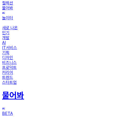
컬렉션
물어봐
놀이터
새로 나온
인기
개발
AI
IT서비스
기획
디자인
비즈니스
프로덕트
커리어
트렌드
스타트업
물어봐
BETA