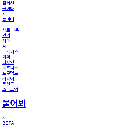
컬렉션
물어봐
놀이터
새로 나온
인기
개발
AI
IT서비스
기획
디자인
비즈니스
프로덕트
커리어
트렌드
스타트업
물어봐
BETA