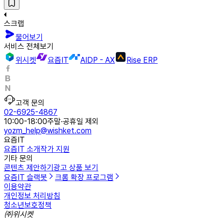
스크랩
물어보기
서비스 전체보기
위시켓
요즘IT
AIDP - AX
Rise ERP
고객 문의
02-6925-4867
10:00-18:00
주말·공휴일 제외
yozm_help@wishket.com
요즘IT
요즘IT 소개
작가 지원
기타 문의
콘텐츠 제안하기
광고 상품 보기
요즘IT 슬랙봇
크롬 확장 프로그램
이용약관
개인정보 처리방침
청소년보호정책
㈜위시켓