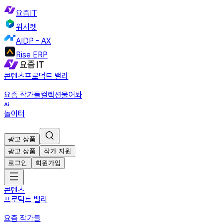
요즘IT
위시켓
AIDP - AX
Rise ERP
콘텐츠
프로덕트 밸리
요즘 작가들
컬렉션
물어봐
놀이터
광고 상품
광고 상품
작가 지원
로그인
회원가입
콘텐츠
프로덕트 밸리
요즘 작가들